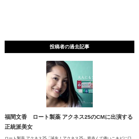
投稿者の過去記事
福間文香 ロート製薬 アクネス25のCMに出演する
正統派美女
ロート製薬 アクネス25「誕生！アクネス25」篇赤くて痛いニキビに口