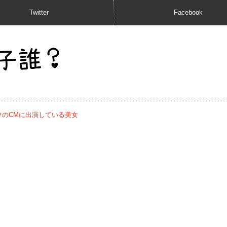
Twitter
Facebook
ツのCMに出演している美女