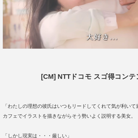
[CM] NTTドコモ スゴ得コ
「わたしの理想の彼氏はいつもリードしてくれて気が利いて
カフェでイラストを描きながらそう勢いよく説明する美女。
「しかし現実は・・・厳しい」