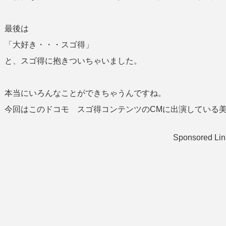
最後は
「大好き・・・スゴ得」
と、スゴ得に抱きついちゃいました。
本当にいろんなことができちゃうんですね。
今回はこのドコモ スゴ得コンテンツのCMに出演している美
Sponsored Lin