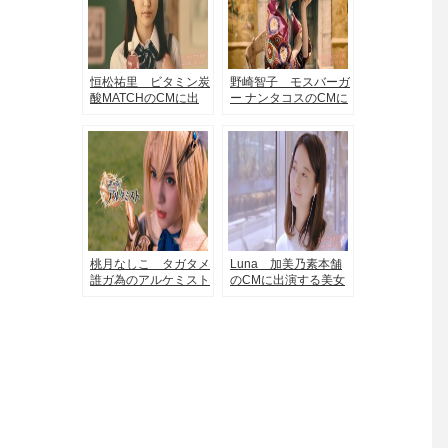
恒松祐里 ビタミン炭
野崎智子 モスバーガ
酸MATCHのCMに出
ー ナンタコスのCMに
演する女の子
出演する美女
桃月なしこ タガタメ
Luna 加美乃素本舗
誰ガ為のアルケミスト
のCMに出演する美女
のCMに出演するコス
プレ美女