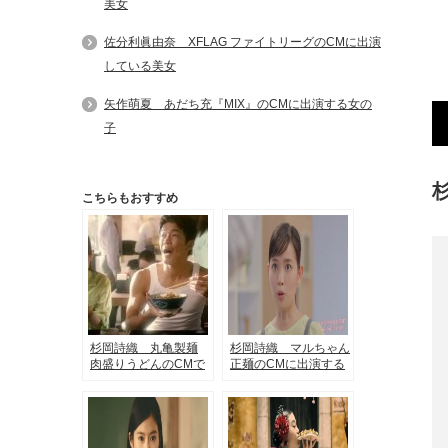
美女
佐分利眞由奈 XFLAG ファイトリーグのCMに出演
している美女
矢作萌夏 あだち充『MIX』のCMに出演する女の
子
こちらもおすすめ
杉岡詩織 丸亀製麺
杉岡詩織 マルちゃん
肉盛りうどんのCMで
正麺のCMに出演する
びっくりした表情をす
美女
る美女