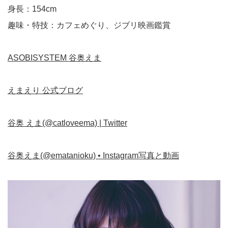
身長：154cm
趣味・特技：カフェめぐり、ジブリ映画鑑賞
ASOBISYSTEM 谷奥えま
えまえり 公式ブログ
谷奥 えま(@catloveema) | Twitter
谷奥えま(@ematanioku) • Instagram写真と動画