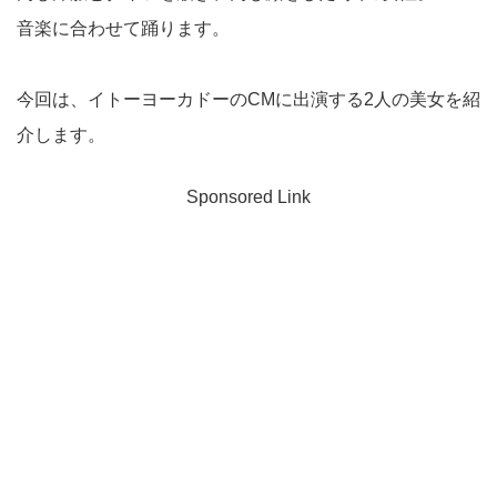
音楽に合わせて踊ります。
今回は、イトーヨーカドーのCMに出演する2人の美女を紹
介します。
Sponsored Link