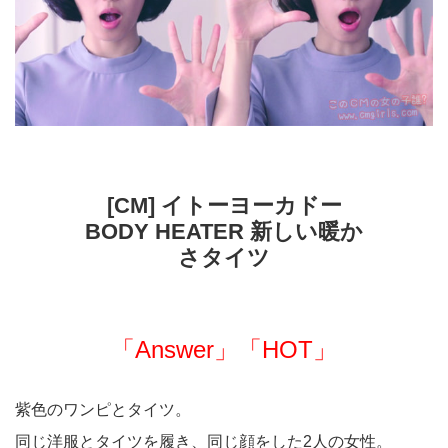
[CM] イトーヨーカドー
BODY HEATER 新しい暖か
さタイツ
「Answer」「HOT」
紫色のワンピとタイツ。
同じ洋服とタイツを履き、同じ顔をした2人の女性。