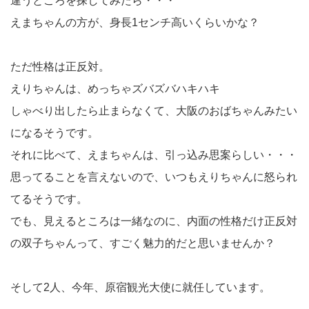
違うところを探してみたら・・・
えまちゃんの方が、身長1センチ高いくらいかな？
ただ性格は正反対。
えりちゃんは、めっちゃズバズバハキハキ
しゃべり出したら止まらなくて、大阪のおばちゃんみたい
になるそうです。
それに比べて、えまちゃんは、引っ込み思案らしい・・・
思ってることを言えないので、いつもえりちゃんに怒られ
てるそうです。
でも、見えるところは一緒なのに、内面の性格だけ正反対
の双子ちゃんって、すごく魅力的だと思いませんか？
そして2人、今年、原宿観光大使に就任しています。