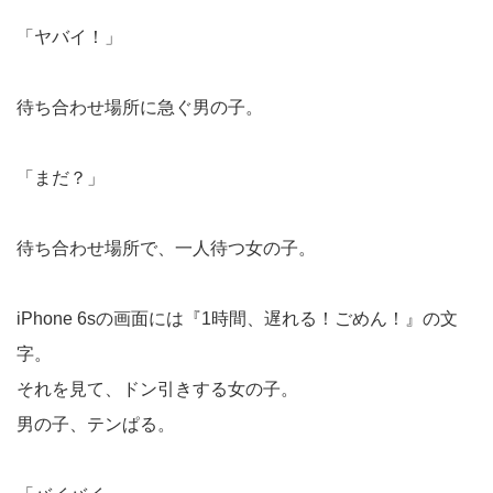
「ヤバイ！」
待ち合わせ場所に急ぐ男の子。
「まだ？」
待ち合わせ場所で、一人待つ女の子。
iPhone 6sの画面には『1時間、遅れる！ごめん！』の文
字。
それを見て、ドン引きする女の子。
男の子、テンぱる。