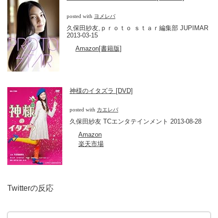
posted with
ヨメレバ
久保田紗友,ｐｒｏｔｏ ｓｔａｒ編集部 JUPIMAR
2013-03-15
Amazon[書籍版]
神様のイタズラ [DVD]
posted with
カエレバ
久保田紗友 TCエンタテインメント 2013-08-28
Amazon
楽天市場
Twitterの反応