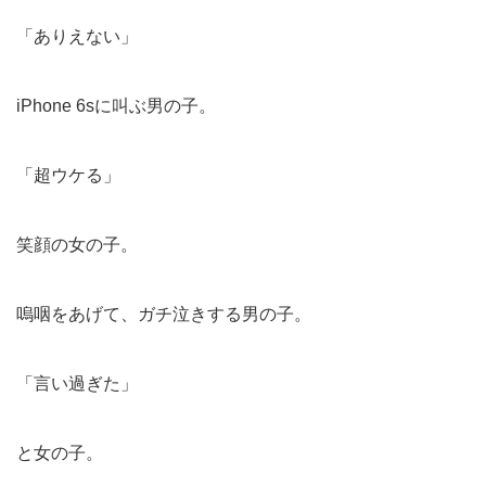
「ありえない」
iPhone 6sに叫ぶ男の子。
「超ウケる」
笑顔の女の子。
嗚咽をあげて、ガチ泣きする男の子。
「言い過ぎた」
と女の子。