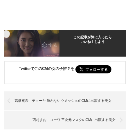
この記事が気に入ったら
いいね！しよう
TwitterでこのCMの女の子誰？を
高畑充希 チョーヤ 酔わないウメッシュのCMに出演する美女
西村まお コーワ 三次元マスクのCMに出演する美女