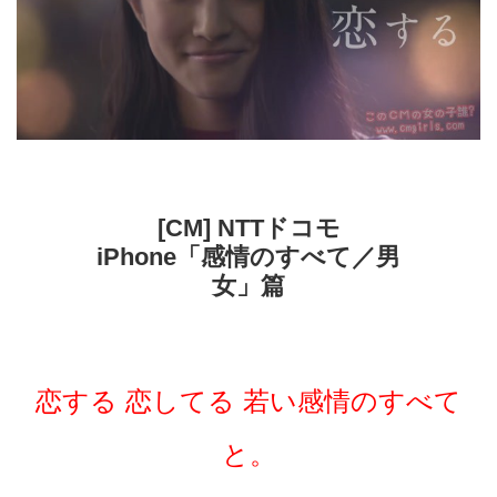
[CM] NTTドコモ
iPhone「感情のすべて／男
女」篇
恋する 恋してる 若い感情のすべて
と。