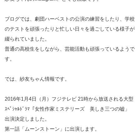
ブログでは、劇団ハーベストの公演の練習をしたり、学校
のテストを頑張ったりと忙しい日々を過ごしている様子が
綴られていました。
普通の高校生をしながら、芸能活動も頑張っているようで
す。
では、紗友ちゃん情報です。
2016年1月4日（月）フジテレビ 21時から放送される大型
ｽﾍﾟｼｬﾙﾄﾞﾗﾏ「女性作家ミステリーズ 美しき三つの嘘」
出演決定しました。
第一話「ムーンストーン」に出演します。