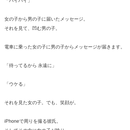
「バイバイ」
女の子から男の子に届いたメッセージ。
それを見て、凹む男の子。
電車に乗った女の子に男の子からメッセージが届きます。
「待ってるから 永遠に」
「ウケる」
それを見た女の子。でも、笑顔が。
iPhoneで周りを撮る彼氏。