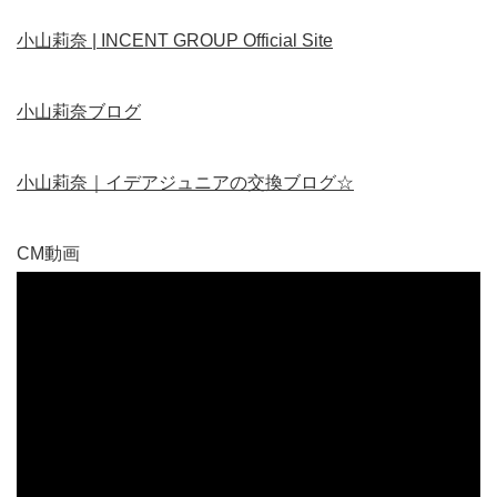
小山莉奈 | INCENT GROUP Official Site
小山莉奈ブログ
小山莉奈｜イデアジュニアの交換ブログ☆
CM動画