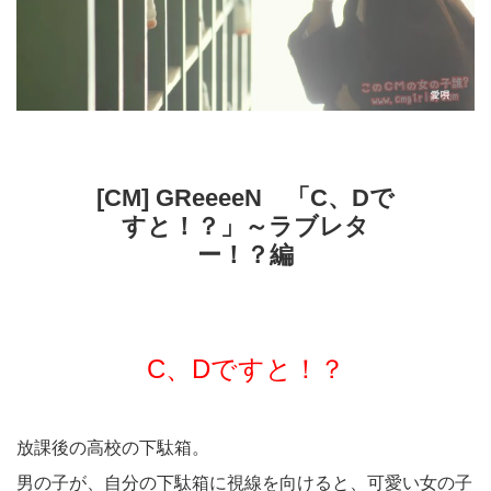
[CM] GReeeeN 「C、Dで
すと！？」～ラブレタ
ー！？編
C、Dですと！？
放課後の高校の下駄箱。
男の子が、自分の下駄箱に視線を向けると、可愛い女の子