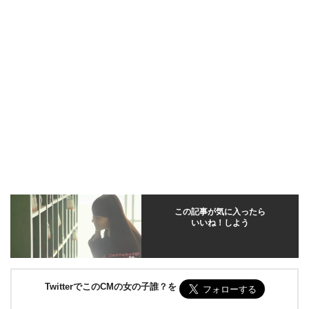
この記事が気に入ったら
いいね！しよう
TwitterでこのCMの女の子誰？を