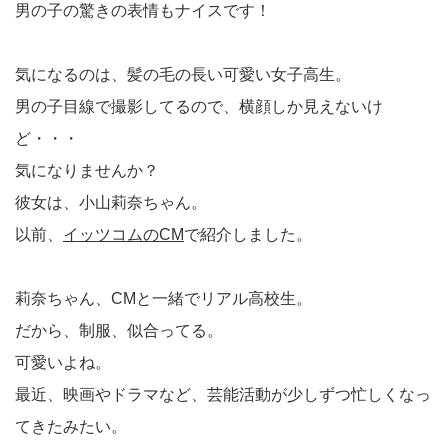
男の子の驚きの表情もナイスです！
気になるのは、髪の毛の長い可愛い女子高生。
男の子目線で撮影してるので、横顔しか見えないけ
ど・・・
気になりませんか？
彼女は、小山莉奈ちゃん。
以前、
イッツコムのCM
で紹介しました。
莉奈ちゃん、CMと一緒でリアル高校生。
だから、制服、似合ってる。
可愛いよね。
最近、映画やドラマなど、芸能活動が少しずつ忙しくなっ
てきたみたい。