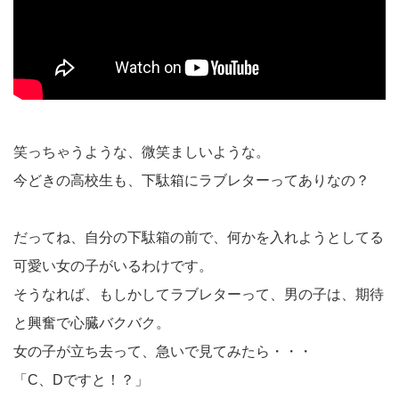
笑っちゃうような、微笑ましいような。
今どきの高校生も、下駄箱にラブレターってありなの？
だってね、自分の下駄箱の前で、何かを入れようとしてる
可愛い女の子がいるわけです。
そうなれば、もしかしてラブレターって、男の子は、期待
と興奮で心臓バクバク。
女の子が立ち去って、急いで見てみたら・・・
「C、Dですと！？」