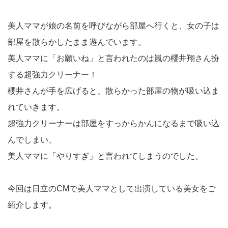
美人ママが娘の名前を呼びながら部屋へ行くと、女の子は
部屋を散らかしたまま遊んでいます。
美人ママに「お願いね」と言われたのは嵐の櫻井翔さん扮
する超強力クリーナー！
櫻井さんが手を広げると、散らかった部屋の物が吸い込ま
れていきます。
超強力クリーナーは部屋をすっからかんになるまで吸い込
んでしまい、
美人ママに「やりすぎ」と言われてしまうのでした。
今回は日立のCMで美人ママとして出演している美女をご
紹介します。