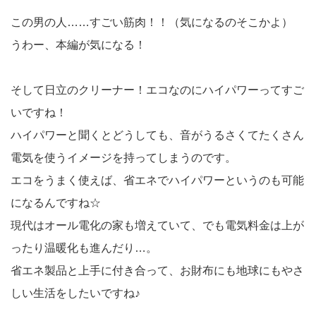
この男の人……すごい筋肉！！（気になるのそこかよ）
うわー、本編が気になる！
そして日立のクリーナー！エコなのにハイパワーってすご
いですね！
ハイパワーと聞くとどうしても、音がうるさくてたくさん
電気を使うイメージを持ってしまうのです。
エコをうまく使えば、省エネでハイパワーというのも可能
になるんですね☆
現代はオール電化の家も増えていて、でも電気料金は上が
ったり温暖化も進んだり…。
省エネ製品と上手に付き合って、お財布にも地球にもやさ
しい生活をしたいですね♪