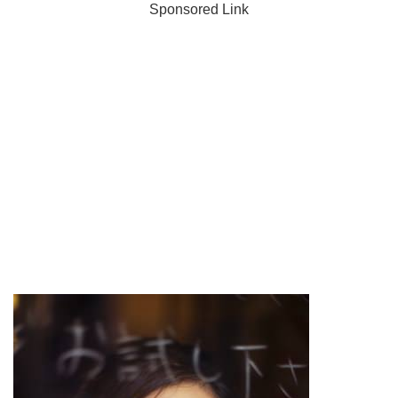
Sponsored Link