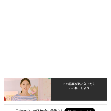
この記事が気に入ったら
いいね！しよう
TwitterでこのCMの女の子誰？を