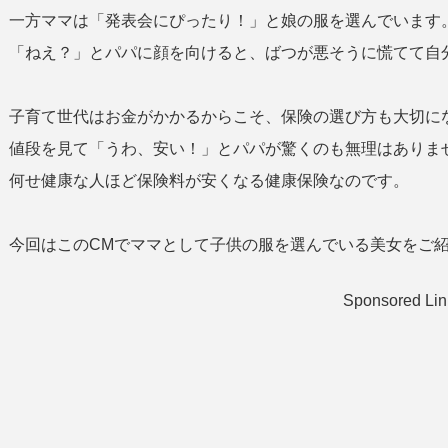
一方ママは「発表会にぴったり！」と娘の服を選んでいます
「ねえ？」とパパに顔を向けると、ばつが悪そうに慌てて自
子育て世代はお金がかかるからこそ、保険の選び方も大切に
値段を見て「うわ、安い！」とパパが驚くのも無理はありま
何せ健康な人ほど保険料が安くなる健康保険なのです。
今回はこのCMでママとして子供の服を選んでいる美女をご
Sponsored Lin