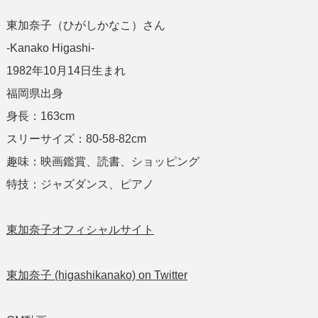
東加奈子（ひがしかなこ）さん
-Kanako Higashi-
1982年10月14日生まれ
福岡県出身
身長：163cm
スリーサイズ：80-58-82cm
趣味：映画鑑賞、読書、ショッピング
特技：ジャズダンス、ピアノ
東加奈子オフィシャルサイト
東加奈子 (higashikanako) on Twitter