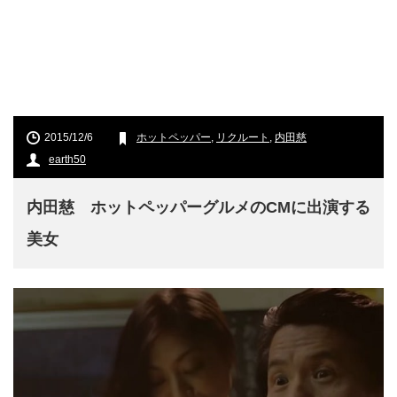
2015/12/6
ホットペッパー
,
リクルート
,
内田慈
earth50
内田慈 ホットペッパーグルメのCMに出演する
美女