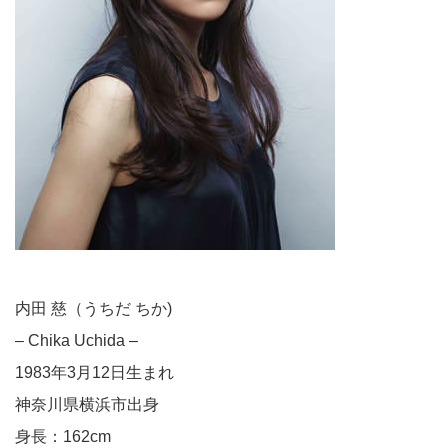
内田 慈（うちだ ちか)
– Chika Uchida –
1983年3月12日生まれ
神奈川県横浜市出身
身長：162cm