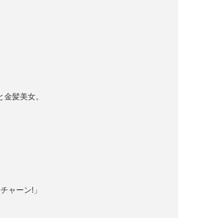
と金髪美女。
チャーン!」