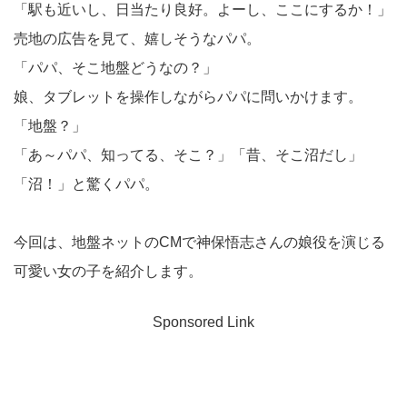
「駅も近いし、日当たり良好。よーし、ここにするか！」
売地の広告を見て、嬉しそうなパパ。
「パパ、そこ地盤どうなの？」
娘、タブレットを操作しながらパパに問いかけます。
「地盤？」
「あ～パパ、知ってる、そこ？」「昔、そこ沼だし」
「沼！」と驚くパパ。
今回は、地盤ネットのCMで神保悟志さんの娘役を演じる
可愛い女の子を紹介します。
Sponsored Link