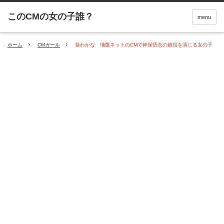
menu
ホーム
CMガール
葵わかな 地盤ネットのCMで神保悟志の娘役を演じる女の子