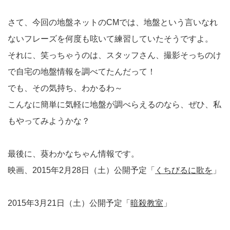
さて、今回の地盤ネットのCMでは、地盤という言いなれ
ないフレーズを何度も呟いて練習していたそうですよ。
それに、笑っちゃうのは、スタッフさん、撮影そっちのけ
で自宅の地盤情報を調べてたんだって！
でも、その気持ち、わかるわ～
こんなに簡単に気軽に地盤が調べらえるのなら、ぜひ、私
もやってみようかな？
最後に、葵わかなちゃん情報です。
映画、2015年2月28日（土）公開予定「
くちびるに歌を
」
2015年3月21日（土）公開予定「
暗殺教室
」