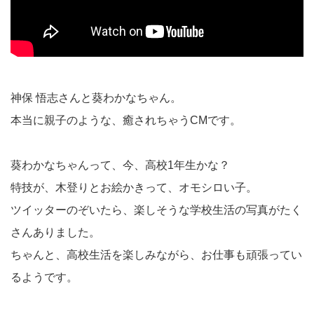
神保 悟志さんと葵わかなちゃん。
本当に親子のような、癒されちゃうCMです。
葵わかなちゃんって、今、高校1年生かな？
特技が、木登りとお絵かきって、オモシロい子。
ツイッターのぞいたら、楽しそうな学校生活の写真がたく
さんありました。
ちゃんと、高校生活を楽しみながら、お仕事も頑張ってい
るようです。