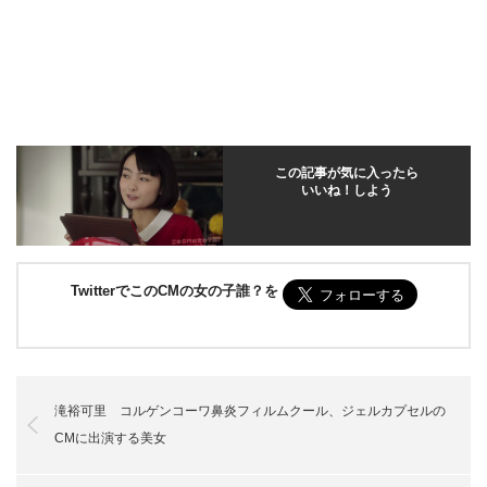
この記事が気に入ったら
いいね！しよう
TwitterでこのCMの女の子誰？を
滝裕可里 コルゲンコーワ鼻炎フィルムクール、ジェルカプセルの
CMに出演する美女