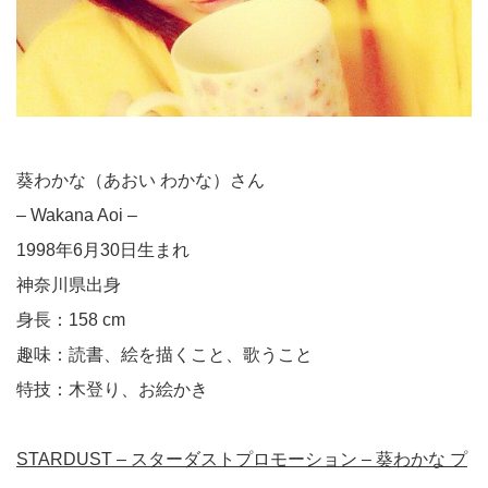
葵わかな（あおい わかな）さん
– Wakana Aoi –
1998年6月30日生まれ
神奈川県出身
身長：158 cm
趣味：読書、絵を描くこと、歌うこと
特技：木登り、お絵かき
STARDUST – スターダストプロモーション – 葵わかな プ