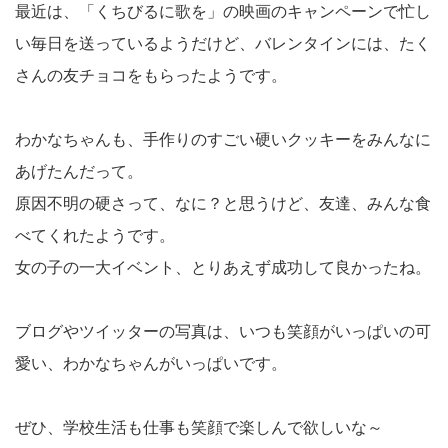
最近は、「くちびるに歌を」の映画のキャンペーンで忙し
い毎日を送っているようだけど、バレンタインには、たく
さんの友チョコをもらったようです。
わかなちゃんも、手作りのすごい硬いクッキーをみんなに
あげたんだって。
原因不明の硬さって、なに？と思うけど、友達、みんな食
べてくれたようです。
女の子の一大イベント、とりあえず成功して良かったね。
ブログやツイッターの写真は、いつも笑顔がいっぱいの可
愛い、わかなちゃんがいっぱいです。
ぜひ、学校生活も仕事も笑顔で楽しんで欲しいな～