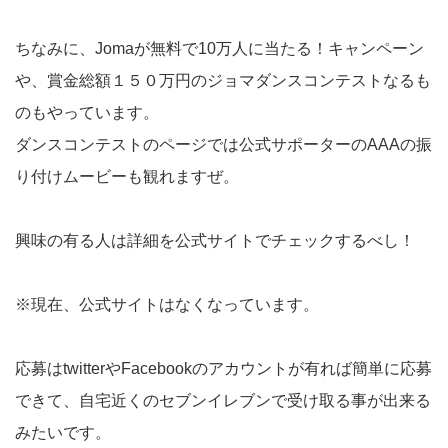
ちなみに、Jomaが無料で10万人に当たる！キャンペーン
や、賞金総額１５０万円のジョマダンスコンテストなるも
のもやっています。
ダンスコンテストのページでは公式サポーターのAAAの振
り付けムービーも観れますぜ。
興味の有る人は詳細を公式サイトでチェックするべし！
※現在、公式サイトはなくなっています。
応募はtwitterやFacebookのアカウントが有れば簡単に応募
できて、自宅近くのセブンイレブンで受け取る事が出来る
みたいです。