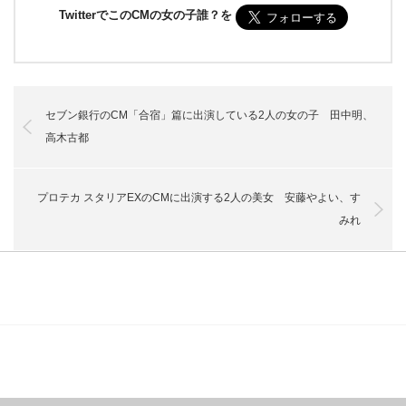
TwitterでこのCMの女の子誰？を
セブン銀行のCM「合宿」篇に出演している2人の女の子 田中明、
高木古都
プロテカ スタリアEXのCMに出演する2人の美女 安藤やよい、す
みれ