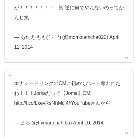
が！！！！！！！！笑 逆に何でやんないのってか
んじ笑
— あたえ もも( ´ ᵕ ` *) (@momotamcha022) April
11, 2014
エナジードリンクのCMに初めてハート奪われた
わ！！！Jomaだって【Joma】CM:
http://t.co/LkevRsNhMq
@YouTube
さんから
— まろ (@hymaro_ichiba)
April 10, 2014