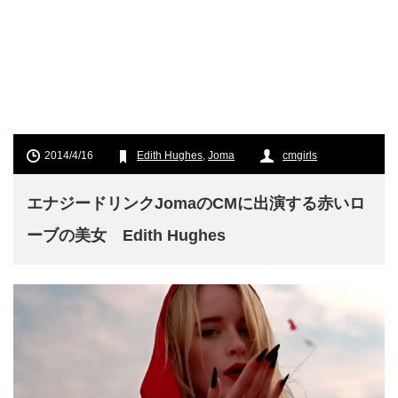
2014/4/16
Edith Hughes
,
Joma
cmgirls
エナジードリンクJomaのCMに出演する赤いロ
ーブの美女 Edith Hughes