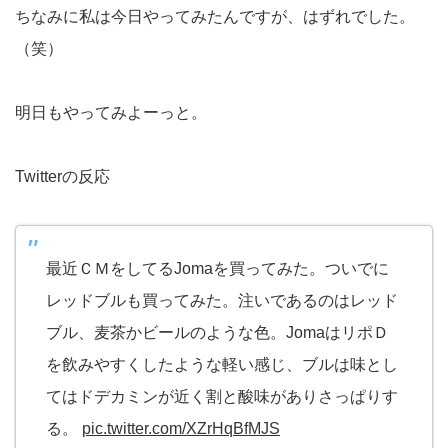
ちなみに私は今日やってみたんですが、はずれでした。
（笑）
明日もやってみよーっと。
Twitterの反応
最近ＣＭをしてるJomaを買ってみた。ついでに
レッドブルも買ってみた。注いであるのはレッド
ブル、麦茶かビールのような色。JomaはリポＤ
を飲みやすくしたような軽い感じ、ブルは味とし
てはドデカミンが近く割と酸味がありさっぱりす
る。
pic.twitter.com/XZrHqBfMJS