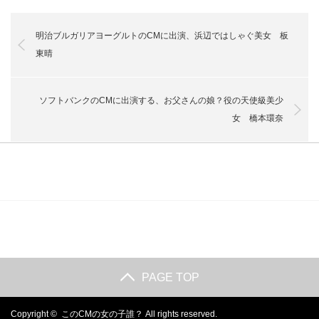
明治ブルガリアヨーグルトのCMに出演、浜辺ではしゃぐ美女 板
東晴
ソフトバンクのCMに出演する、お父さんの娘？役の天使級美少
女 橋本環奈
PAGE TOP
Copyright ©
このCMの女の子誰？
All rights reserved.