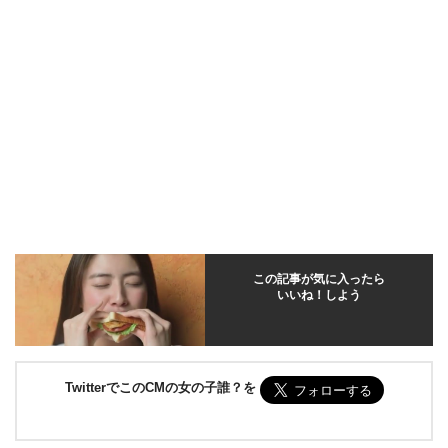
この記事が気に入ったら
いいね！しよう
TwitterでこのCMの女の子誰？を