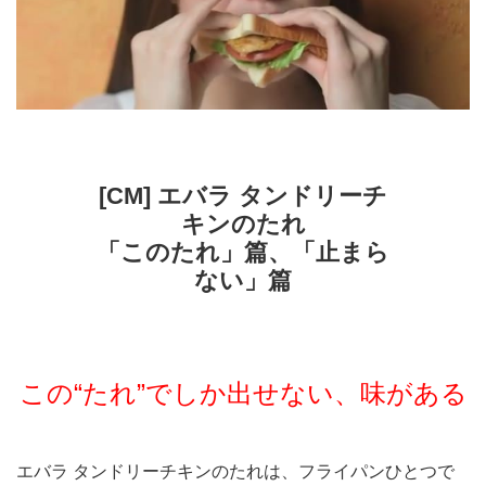
[CM] エバラ タンドリーチ
キンのたれ
「このたれ」篇、「止まら
ない」篇
この“たれ”でしか出せない、味がある
エバラ タンドリーチキンのたれは、フライパンひとつで