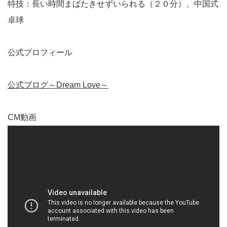
特技：長い時間まばたきせずいられる（２０分）、中国式
卓球
公式プロフィール
公式ブログ～Dream Love～
CM動画