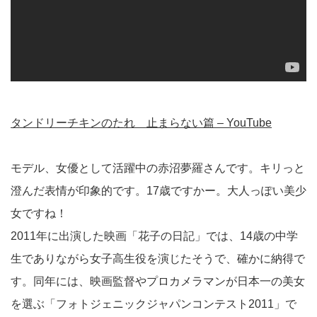
タンドリーチキンのたれ 止まらない篇 – YouTube
モデル、女優として活躍中の赤沼夢羅さんです。キリっと
澄んだ表情が印象的です。17歳ですかー。大人っぽい美少
女ですね！
2011年に出演した映画「花子の日記」では、14歳の中学
生でありながら女子高生役を演じたそうで、確かに納得で
す。同年には、映画監督やプロカメラマンが日本一の美女
を選ぶ「フォトジェニックジャパンコンテスト2011」で