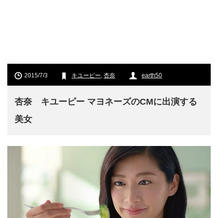
2015/7/3
キユーピー
,
杏奈
earth50
杏奈 キユーピー マヨネーズのCMに出演する
美女