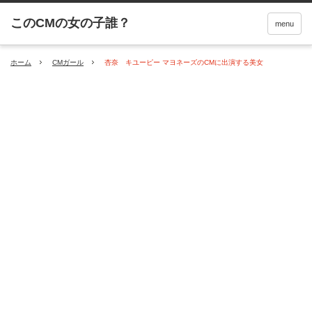
menu
ホーム
CMガール
杏奈 キユーピー マヨネーズのCMに出演する美女