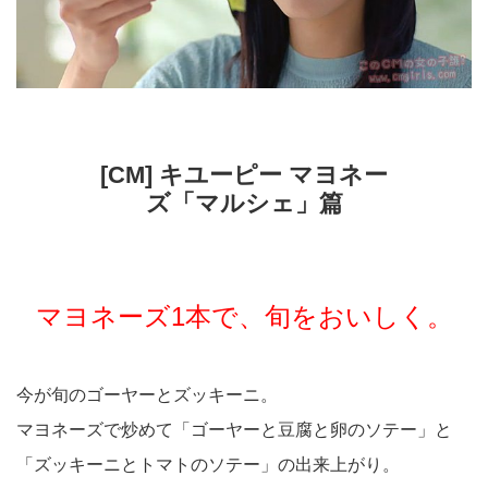
[CM] キユーピー マヨネー
ズ「マルシェ」篇
マヨネーズ1本で、旬をおいしく。
今が旬のゴーヤーとズッキーニ。
マヨネーズで炒めて「ゴーヤーと豆腐と卵のソテー」と
「ズッキーニとトマトのソテー」の出来上がり。