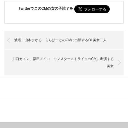
TwitterでこのCMの女の子誰？を
波瑠、山本ひかる ららぽーとのCMに出演するOL美女二人
川口カノン、福田メイコ モンスターストライクのCMに出演する
美女