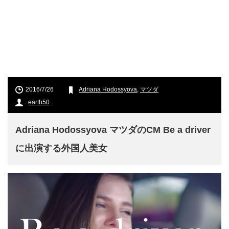
2016/7/26
Adriana Hodossyova
,
マツダ
earth50
Adriana Hodossyova マツダのCM Be a driver
に出演する外国人美女