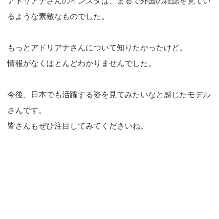
アドリアナさんのインスタは、まるで外国の雑誌を見てい
るような素敵なものでした。
もっとアドリアナさんについて知りたかったけど。
情報がなくほとんどわかりませんでした。
今後、日本でも活躍する姿を見てみたいなと感じたモデル
さんです。
皆さんもぜひ注目してみてくださいね。