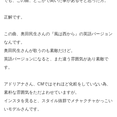
でも、この曲、どこかで聞いた事があるぞと思った方。
正解です。
この曲、奥田民生さんの『風は西から』の英語バージョン
なんです。
奥田民生さんが歌うのも素敵だけど。
英語バージョンになると、また違う雰囲気があり素敵で
す。
アドリアナさん、CMではそれほど化粧をしていない為、
素朴な雰囲気をただよわせていますが。
インスタを見ると、スタイル抜群でメチャクチャかっこい
いモデルさんです。