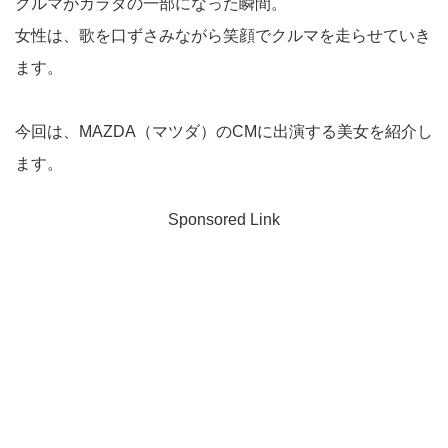
クルマがカラダの一部になった瞬間。
女性は、歌を口ずさみながら笑顔でクルマを走らせていき
ます。
今回は、MAZDA（マツダ）のCMに出演する美女を紹介し
ます。
Sponsored Link