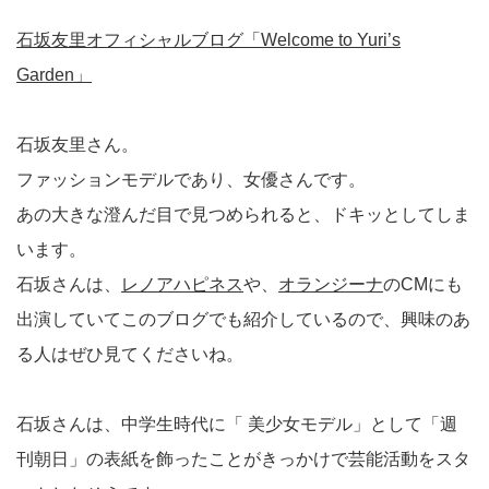
石坂友里オフィシャルブログ「Welcome to Yuri’s
Garden」
石坂友里さん。
ファッションモデルであり、女優さんです。
あの大きな澄んだ目で見つめられると、ドキッとしてしま
います。
石坂さんは、
レノアハピネス
や、
オランジーナ
のCMにも
出演していてこのブログでも紹介しているので、興味のあ
る人はぜひ見てくださいね。
石坂さんは、中学生時代に「 美少女モデル」として「週
刊朝日」の表紙を飾ったことがきっかけで芸能活動をスタ