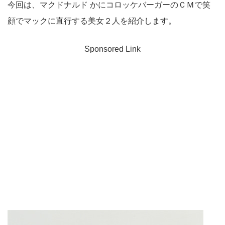
今回は、マクドナルド かにコロッケバーガーのＣＭで笑
顔でマックに直行する美女２人を紹介します。
Sponsored Link