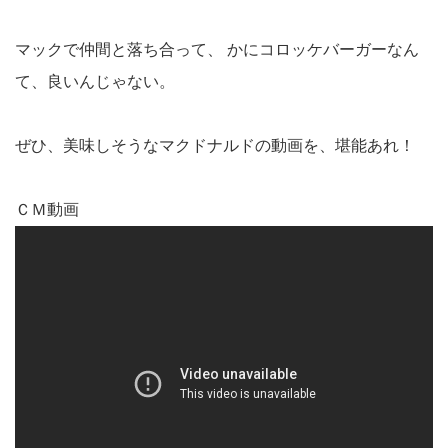
マックで仲間と落ち合って、 かにコロッケバーガーなん
て、良いんじゃない。
ぜひ、美味しそうなマクドナルドの動画を、堪能あれ！
ＣＭ動画