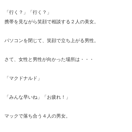
「行く？」「行く？」
携帯を見ながら笑顔で相談する２人の美女。
パソコンを閉じて、笑顔で立ち上がる男性。
さて、女性と男性が向かった場所は・・・
「マクドナルド」
「みんな早いね」「お疲れ！」
マックで落ち合う４人の男女。