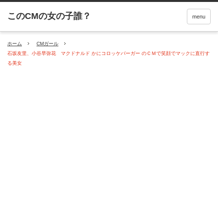
menu
ホーム
CMガール
石坂友里、小谷早弥花 マクドナルド かにコロッケバーガー のＣＭで笑顔でマックに直行す
る美女