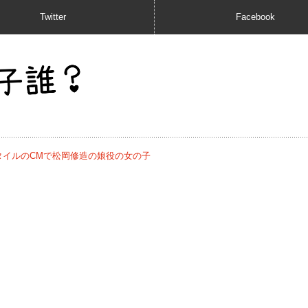
Twitter
Facebook
タイルのCMで松岡修造の娘役の女の子