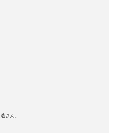
修造さん。