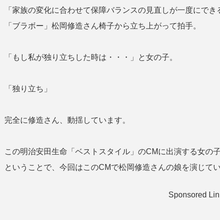
「家族の変化に合わせて保障バランスの見直しが一度にできる
「ブラボー」松岡修造さん椅子から立ち上がって拍手。
「もし私が独り立ちした時は・・・」と女の子。
「独り立ち」
完全に修造さん、動揺しています。
この明治安田生命「ベストスタイル」のCMに出演する女の
ということで、今回はこのCMで松岡修造さんの娘を演じて
Sponsored Lin