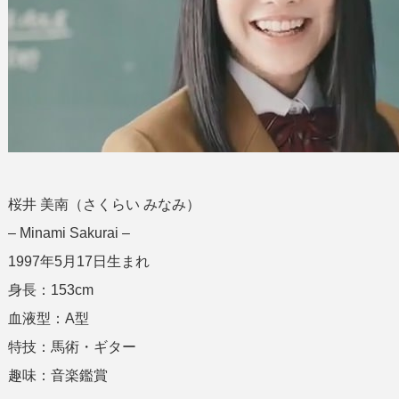
桜井 美南（さくらい みなみ）
– Minami Sakurai –
1997年5月17日生まれ
身長：153cm
血液型：A型
特技：馬術・ギター
趣味：音楽鑑賞