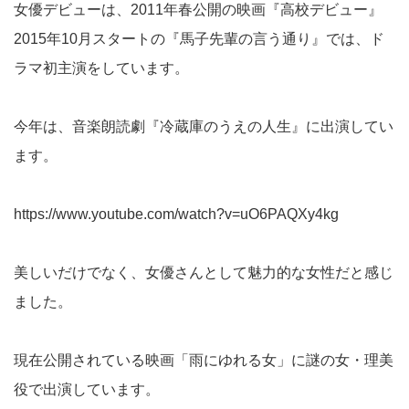
女優デビューは、2011年春公開の映画『高校デビュー』
2015年10月スタートの『馬子先輩の言う通り』では、ド
ラマ初主演をしています。
今年は、音楽朗読劇『冷蔵庫のうえの人生』に出演してい
ます。
https://www.youtube.com/watch?v=uO6PAQXy4kg
美しいだけでなく、女優さんとして魅力的な女性だと感じ
ました。
現在公開されている映画「雨にゆれる女」に謎の女・理美
役で出演しています。