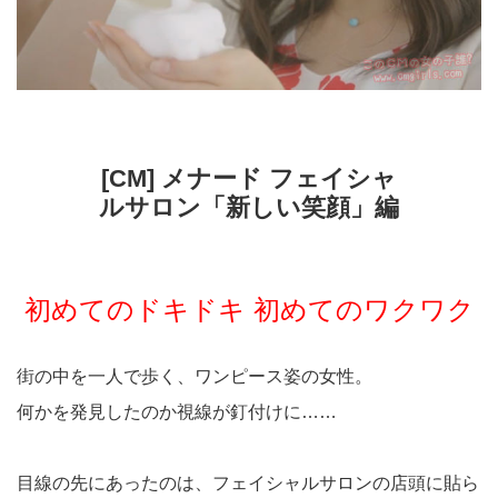
[CM] メナード フェイシャ
ルサロン「新しい笑顔」編
初めてのドキドキ 初めてのワクワク
街の中を一人で歩く、ワンピース姿の女性。
何かを発見したのか視線が釘付けに……
目線の先にあったのは、フェイシャルサロンの店頭に貼ら