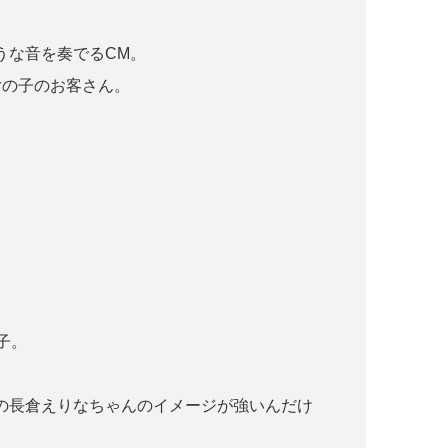
うな音を奏でるCM。
女の子のお客さん。
。
子。
の長倉えりなちゃんのイメージが強いんだけ