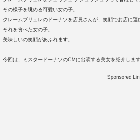
その様子を眺める可愛い女の子。
クレームブリュレのドーナツを店員さんが、笑顔でお店に運
それを食べた女の子。
美味しいの笑顔があふれます。
今回は、ミスタードーナツのCMに出演する美女を紹介しま
Sponsored Lin