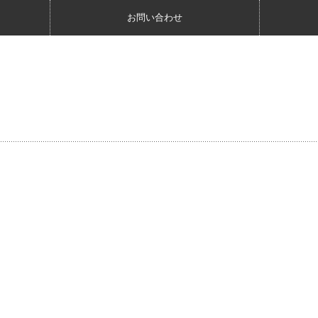
お問い合わせ