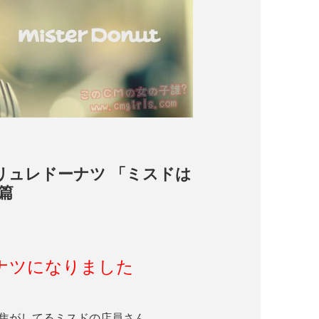
ブリュレドーナツ 「ミスドは
篇
ナツになりました
く焦がしてるミスドの店員さん。