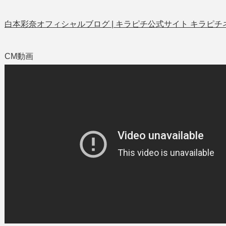
白本彩奈オフィシャルブログ | キラピチ公式サイト キラピチ
CM動画