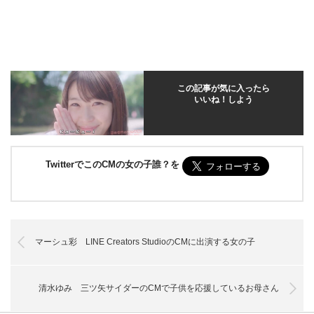
この記事が気に入ったら
いいね！しよう
TwitterでこのCMの女の子誰？を
マーシュ彩 LINE Creators StudioのCMに出演する女の子
清水ゆみ 三ツ矢サイダーのCMで子供を応援しているお母さん