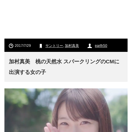
2017/7/29
サントリー
,
加村真美
earth50
加村真美 桃の天然水 スパークリングのCMに
出演する女の子