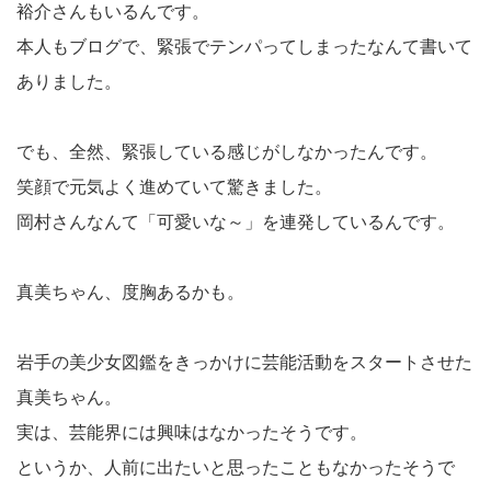
裕介さんもいるんです。
本人もブログで、緊張でテンパってしまったなんて書いて
ありました。
でも、全然、緊張している感じがしなかったんです。
笑顔で元気よく進めていて驚きました。
岡村さんなんて「可愛いな～」を連発しているんです。
真美ちゃん、度胸あるかも。
岩手の美少女図鑑をきっかけに芸能活動をスタートさせた
真美ちゃん。
実は、芸能界には興味はなかったそうです。
というか、人前に出たいと思ったこともなかったそうで