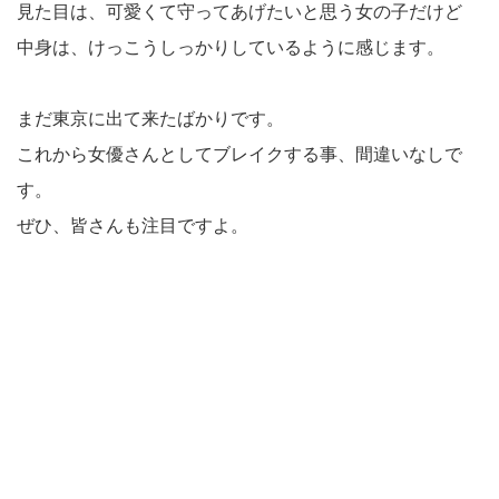
見た目は、可愛くて守ってあげたいと思う女の子だけど
中身は、けっこうしっかりしているように感じます。
まだ東京に出て来たばかりです。
これから女優さんとしてブレイクする事、間違いなしで
す。
ぜひ、皆さんも注目ですよ。