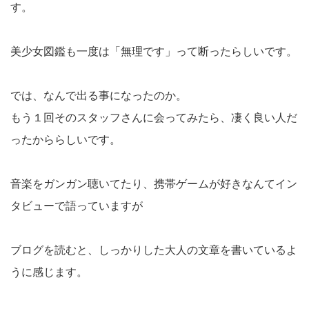
す。
美少女図鑑も一度は「無理です」って断ったらしいです。
では、なんで出る事になったのか。
もう１回そのスタッフさんに会ってみたら、凄く良い人だ
ったかららしいです。
音楽をガンガン聴いてたり、携帯ゲームが好きなんてイン
タビューで語っていますが
ブログを読むと、しっかりした大人の文章を書いているよ
うに感じます。