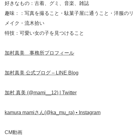
好きなもの：古着、グミ、音楽、雑誌
趣味：：写真を撮ること・駄菓子屋に通うこと・洋服のリ
メイク・流木拾い
特技：可愛い女の子を見つけること
加村真美 事務所プロフィール
加村真美 公式ブログ – LINE Blog
加村 真美 (@mami__12) | Twitter
kamura mamiさん(@ka_mu_ra) • Instagram
CM動画