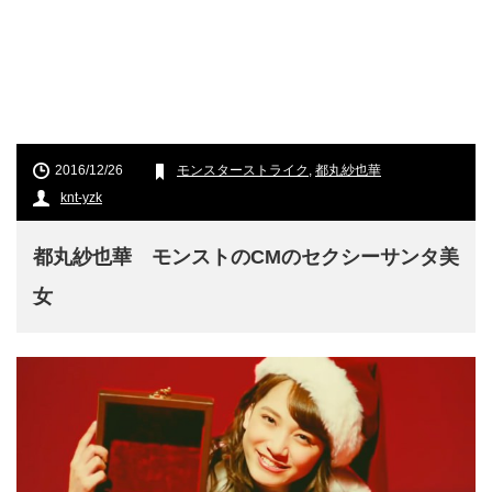
2016/12/26
モンスターストライク
,
都丸紗也華
knt-yzk
都丸紗也華 モンストのCMのセクシーサンタ美
女