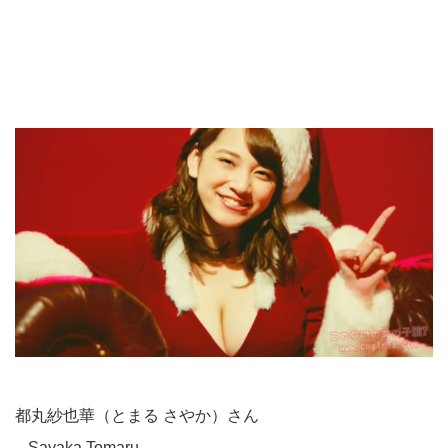
都丸紗也華（とまる さやか）さん
– Sayaka Tomaru –