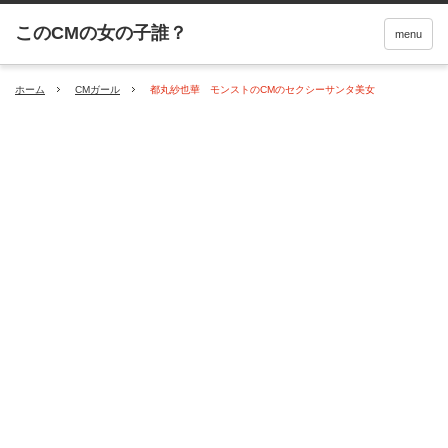
menu
ホーム
CMガール
都丸紗也華 モンストのCMのセクシーサンタ美女