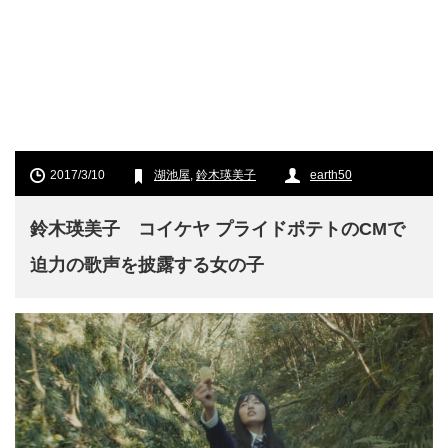
2017/3/10
湖池屋
,
鈴木瑛美子
earth50
鈴木瑛美子 コイケヤ プライドポテトのCMで
迫力の歌声を披露する女の子