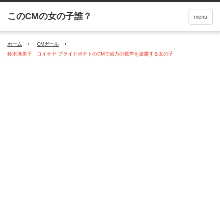
menu
ホーム
CMガール
鈴木瑛美子 コイケヤ プライドポテトのCMで迫力の歌声を披露する女の子