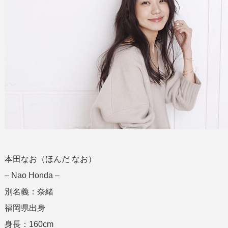
本田なお（ほんだ なお）
– Nao Honda –
別名義：奈緒
福岡県出身
身長：160cm