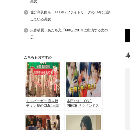
美女
佐分利眞由奈 XFLAG ファイトリーグのCMに出演
している美女
矢作萌夏 あだち充『MIX』のCMに出演する女の
子
こちらもおすすめ
モスバーガー 直火焼
本田なお ONE
チキン祭のCMに出演
PIECE サウザンドス
している美女 本田な
トームのCMに出演し
お、田中明
ている美女