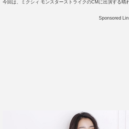
今回は、ミクシィ モンスターストライクのCMに出演する晴
Sponsored Lin