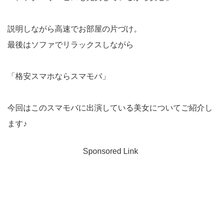
説明しながら高速でお部屋の片づけ。
最後はソファでリラックスしながら
「格安スマホならスマモバ」
今回はこのスマモバに出演している美女についてご紹介し
ます♪
Sponsored Link