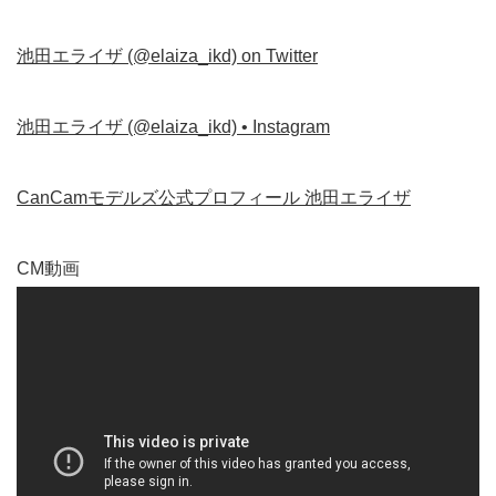
池田エライザ (@elaiza_ikd) on Twitter
池田エライザ (@elaiza_ikd) • Instagram
CanCamモデルズ公式プロフィール 池田エライザ
CM動画