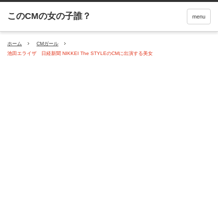
menu
ホーム
CMガール
池田エライザ 日経新聞 NIKKEI The STYLEのCMに出演する美女