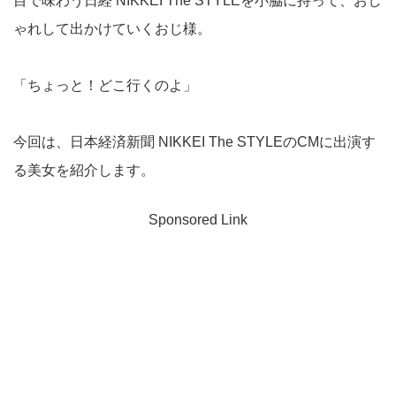
目で味わう日経 NIKKEI The STYLEを小脇に持って、おし
ゃれして出かけていくおじ様。
「ちょっと！どこ行くのよ」
今回は、日本経済新聞 NIKKEI The STYLEのCMに出演す
る美女を紹介します。
Sponsored Link