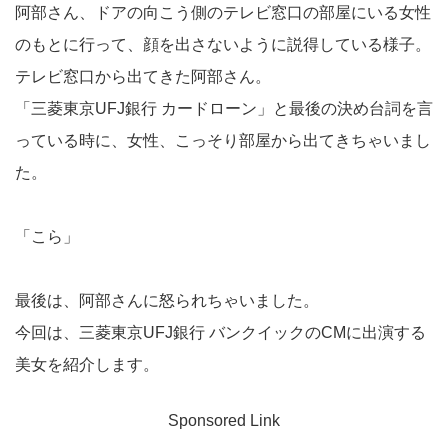
阿部さん、ドアの向こう側のテレビ窓口の部屋にいる女性
のもとに行って、顔を出さないように説得している様子。
テレビ窓口から出てきた阿部さん。
「三菱東京UFJ銀行 カードローン」と最後の決め台詞を言
っている時に、女性、こっそり部屋から出てきちゃいまし
た。
「こら」
最後は、阿部さんに怒られちゃいました。
今回は、三菱東京UFJ銀行 バンクイックのCMに出演する
美女を紹介します。
Sponsored Link