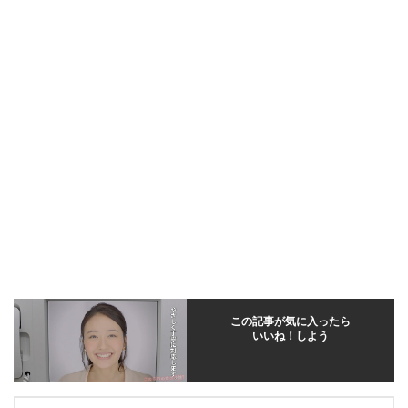
この記事が気に入ったら
いいね！しよう