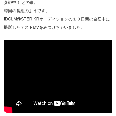
参戦中！ との事。
韓国の番組のようです。
IDOLM@STER.KRオーディションの１０日間の合宿中に
撮影したテストMVをみつけちゃいました。