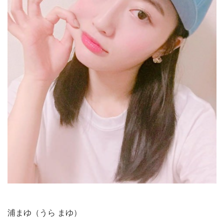
浦まゆ（うら まゆ）