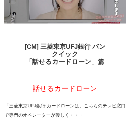
[CM] 三菱東京UFJ銀行 バン
クイック
「話せるカードローン」篇
話せるカードローン
「三菱東京UFJ銀行 カードローンは、こちらのテレビ窓口
で専門のオペレーターが優しく・・・」