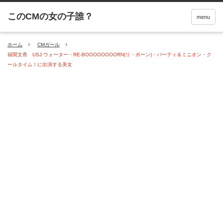
menu
ホーム
CMガール
福間文香 USJ ウォーター・RE-BOOOOOOOORN(リ・ボーン)・パーティ＆ミニオン・ク
ールタイム！に出演する美女