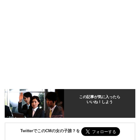
この記事が気に入ったら
いいね！しよう
TwitterでこのCMの女の子誰？を