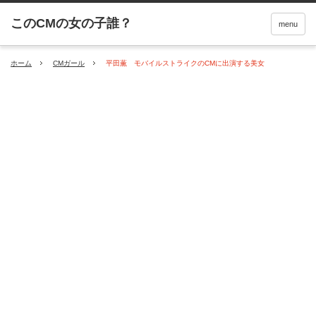
menu
ホーム
CMガール
平田薫 モバイルストライクのCMに出演する美女