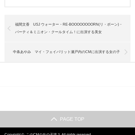
福間文香 USJ ウォーター・RE-BOOOOOOOORN(リ・ボーン)・
パーティ＆ミニオン・クールタイム！に出演する美女
中条あやみ マイ・フェイバリット瀬戸内のCMに出演する女の子
PAGE TOP
Copyright ©
このCMの女の子誰？
All rights reserved.