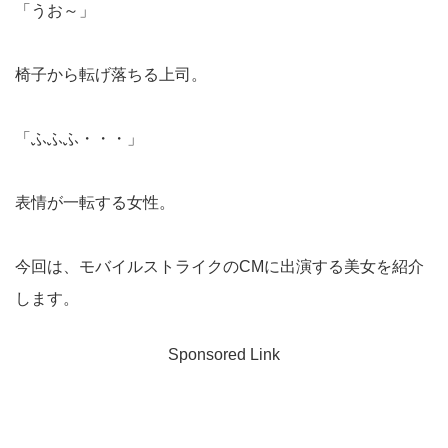
「うお～」
椅子から転げ落ちる上司。
「ふふふ・・・」
表情が一転する女性。
今回は、モバイルストライクのCMに出演する美女を紹介
します。
Sponsored Link