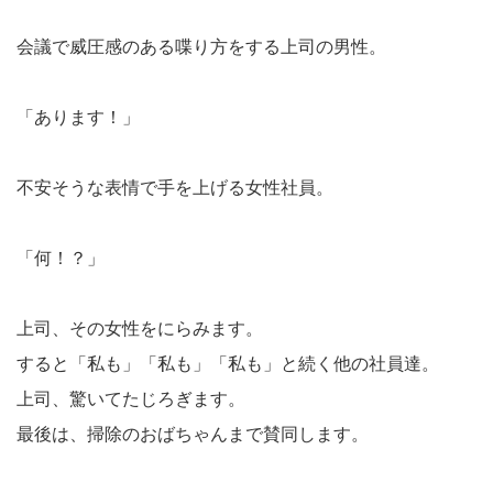
会議で威圧感のある喋り方をする上司の男性。
「あります！」
不安そうな表情で手を上げる女性社員。
「何！？」
上司、その女性をにらみます。
すると「私も」「私も」「私も」と続く他の社員達。
上司、驚いてたじろぎます。
最後は、掃除のおばちゃんまで賛同します。