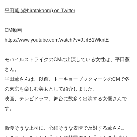
平田薫 (@hiratakaoru) on Twitter
CM動画
https://www.youtube.com/watch?v=9JrlB1WkntE
モバイルストライクのCMに出演している女性は、平田薫
さん。
平田薫さんは、以前、
トーキョーブックマークのCMで冬
の東京を楽しむ美女
として紹介しました。
映画、テレビドラマ、舞台に数多く出演する女優さんで
す。
傲慢そうな上司に、心細そうな表情で反対する薫さん。