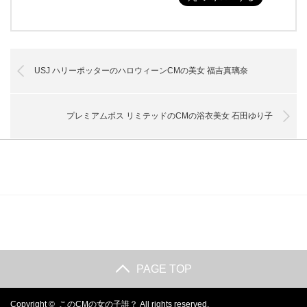
USJ ハリーポッターのハロウィーンCMの美女 福吉真璃奈
プレミアムボス リミテッドのCMの浴衣美女 石田ゆり子
PAGE TOP
Copyright ©
このCMの女の子誰？
All rights reserved.