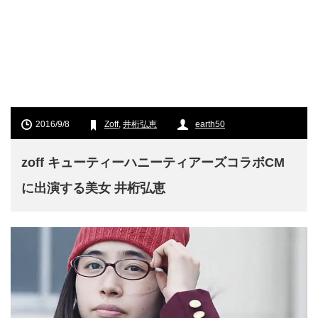
2016/9/8
Zoff
,
井桁弘恵
earth50
zoff キューティーハニーティアーズコラボCM
に出演する美女 井桁弘恵