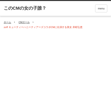
menu
ホーム
CMガール
zoff キューティーハニーティアーズコラボCMに出演する美女 井桁弘恵