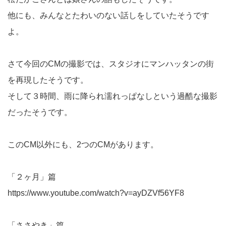
他にも、みんなとたわいのない話しをしていたそうです
よ。
さて今回のCMの撮影では、スタジオにマンハッタンの街
を再現したそうです。
そして３時間、雨に降られ濡れっぱなしという過酷な撮影
だったそうです。
このCM以外にも、2つのCMがあります。
「２ヶ月」篇
https://www.youtube.com/watch?v=ayDZVf56YF8
「ささやき」篇