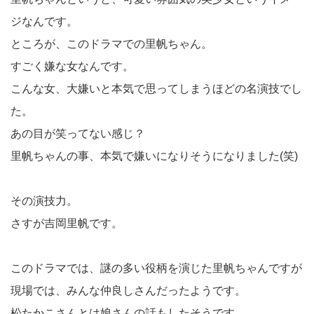
ジなんです。
ところが、このドラマでの里帆ちゃん。
すごく嫌な女なんです。
こんな女、大嫌いと本気で思ってしまうほどの名演技でし
た。
あの目が笑ってない感じ？
里帆ちゃんの事、本気で嫌いになりそうになりました(笑)
その演技力。
さすが吉岡里帆です。
このドラマでは、謎の多い役柄を演じた里帆ちゃんですが
現場では、みんな仲良しさんだったようです。
松たかこさんとは娘さんの話もしたそうです。