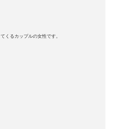
出てくるカップルの女性です。