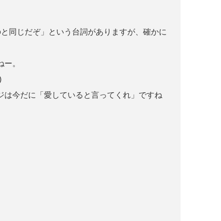
のと同じだぞ」という台詞がありますが、確かに
ねー。
)
ジは今だに「愛していると言ってくれ」ですね