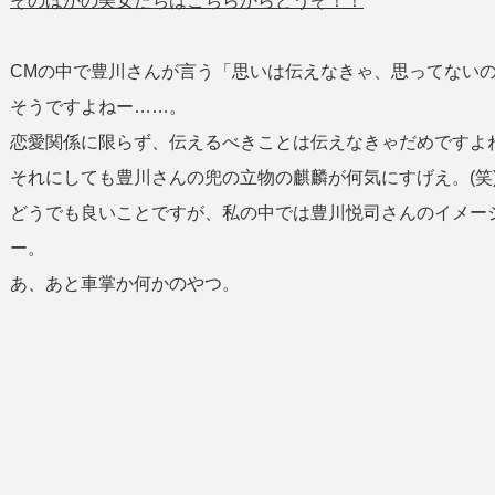
そのほかの美女たちはこちらからどうぞ！！
CMの中で豊川さんが言う「思いは伝えなきゃ、思ってない
そうですよねー……。
恋愛関係に限らず、伝えるべきことは伝えなきゃだめですよ
それにしても豊川さんの兜の立物の麒麟が何気にすげえ。(笑
どうでも良いことですが、私の中では豊川悦司さんのイメー
ー。
あ、あと車掌か何かのやつ。