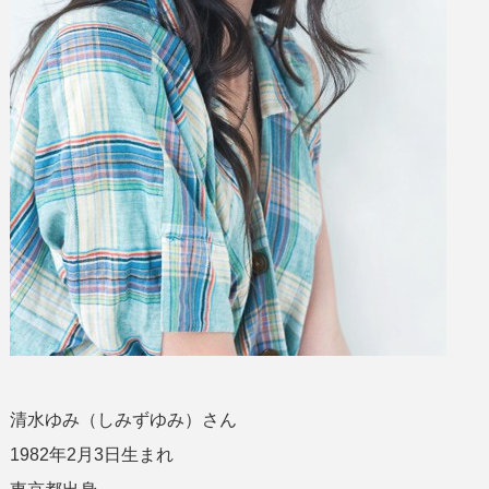
清水ゆみ（しみずゆみ）さん
1982年2月3日生まれ