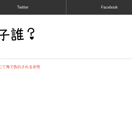
Twitter
Facebook
にて海で告白される女性