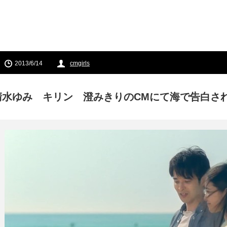
2013/6/14
cmgirls
清水ゆみ キリン 澄みきりのCMにて海で告白さ