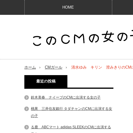
HOME
ホーム
CMガール
清水ゆみ キリン 澄みきりのCM
最近の投稿
鈴木美春 ナイーブのCMに出演する女の子
桃果 三井住友銀行 タダチャンのCMに出演する女
の子
る鹿 ABCマート adidas SLEEKのCMに出演する