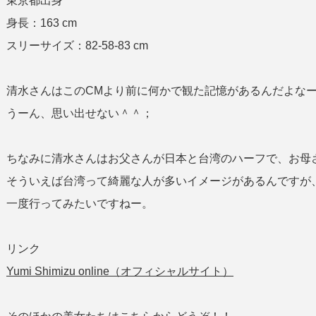
東京都出身
身長：163 cm
スリーサイズ：82-58-83 cm
清水さんはこのCMより前に何かで観た記憶があるんだよな
うーん、思い出せない＾＾；
ちなみに清水さんはお父さんが日本と台湾のハーフで、お母
そういえば台湾って綺麗な人が多いイメージがあるんですが
一度行ってみたいですねー。
リンク
Yumi Shimizu online（オフィシャルサイト）