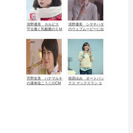
清野優美 カルピス
清野優美 シヤチハタ
守る働く乳酸菌のＣＭ
のウェブムービーに出
に出演の気合のはいっ
演する美女
た美女
芳野友美 ハナマルキ
徳原ゆみ オートバッ
の液体塩こうじのCM
クス マックスラン エ
で迫ってくる美女
バーロードのCMで登
場する美人ママ