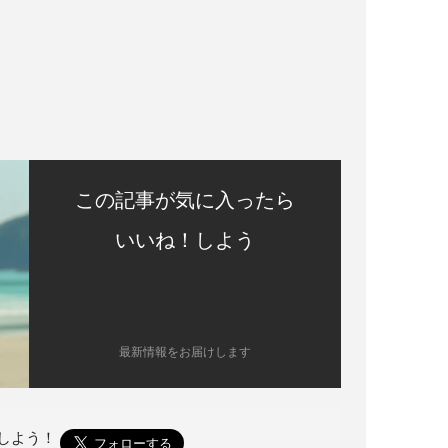
この記事が気に入ったら
いいね！しよう
最新情報をお届けします
ーしよう！