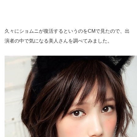
久々にショムニが復活するというのをCMで見たので、出
演者の中で気になる美人さんを調べてみました。