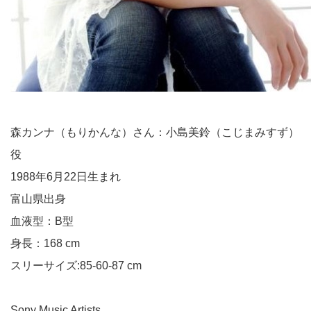
森カンナ（もりかんな）さん：小島美鈴（こじまみすず）
役
1988年6月22日生まれ
富山県出身
血液型：B型
身長：168 cm
スリーサイズ:85-60-87 cm
Sony Music Artists