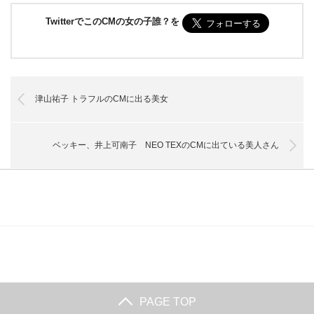
TwitterでこのCMの女の子誰？を
津山祐子 トラフルのCMに出る美女
ベッキー、井上可南子 NEO TEXのCMに出ている美人さん
PAGE TOP