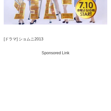
[ドラマ] ショムニ2013
Sponsored Link