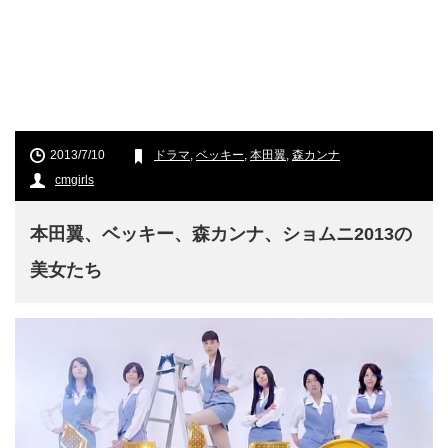
2013/7/10
ドラマ
,
ベッキー
,
本田翼
,
森カンナ
cmgirls
本田翼、ベッキー、森カンナ、ショムニ2013の
美女たち