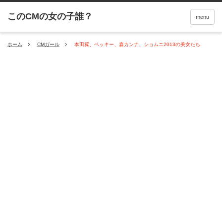
menu
ホーム
CMガール
本田翼、ベッキー、森カンナ、ショムニ2013の美女たち