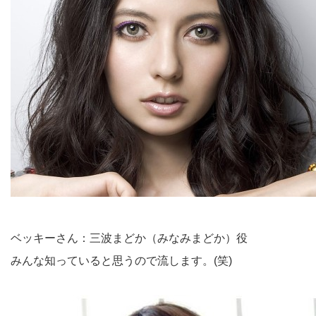
ベッキーさん：三波まどか（みなみまどか）役
みんな知っていると思うので流します。(笑)