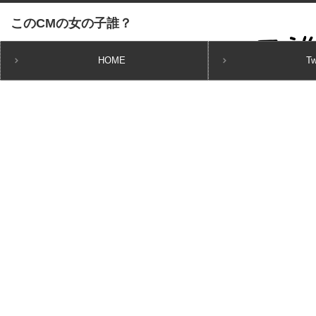
HOME
Tw
ホーム
CMガール
原田佳奈 住友生命のCMにて額からビームを発射する美女