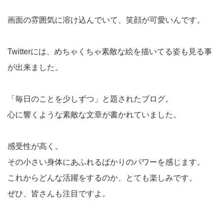
画面の雰囲気に溶け込んでいて、笑顔が可愛いんです。
Twitterには、めちゃくちゃ素敵な絵を描いてる姿も見る事
が出来ました。
「毎日のことを少しずつ」と題されたブログ。
心に響くような素敵な文章が書かれていました。
感受性が高く。
その小さい身体にあふれるばかりのパワーを感じます。
これからどんな活躍をするのか、とても楽しみです。
ぜひ、皆さんも注目ですよ。