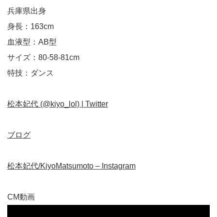
兵庫県出身
身長：163cm
血液型：AB型
サイズ：80-58-81cm
特技：ダンス
松本妃代 (@kiyo_lol) | Twitter
ブログ
松本妃代/KiyoMatsumoto – Instagram
CM動画