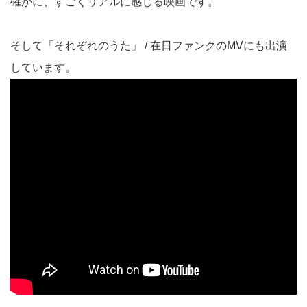
確かに、すごくリアルに感じる映画です。
そして「それぞれのうた」 / 在日ファンクのMVにも出演
しています。