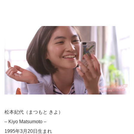
松本妃代（まつもと きよ）
– Kiyo Matsumoto –
1995年3月20日生まれ