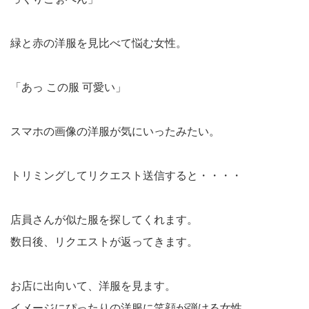
緑と赤の洋服を見比べて悩む女性。
「あっ この服 可愛い」
スマホの画像の洋服が気にいったみたい。
トリミングしてリクエスト送信すると・・・・
店員さんが似た服を探してくれます。
数日後、リクエストが返ってきます。
お店に出向いて、洋服を見ます。
イメージにぴったりの洋服に笑顔が弾ける女性。