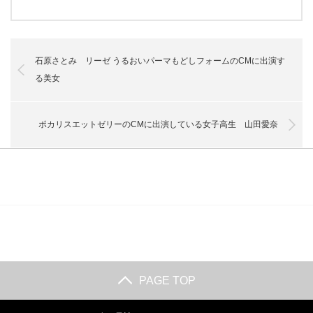
石原さとみ リーゼ うるおいパーマもどしフォームのCMに出演す
る美女
ポカリスエットゼリーのCMに出演している女子高生 山田愛奈
PAGE TOP