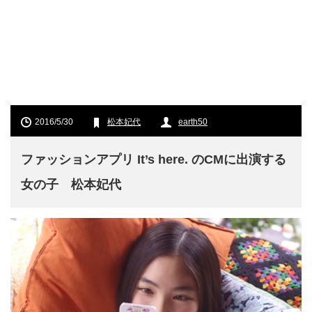
2016/5/30
松本妃代
earth50
ファッションアプリ It’s here. のCMに出演する
女の子 松本妃代