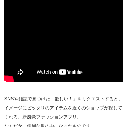
SNSや雑誌で見つけた「欲しい！」をリクエストすると、
イメージにピッタリのアイテムを近くのショップが探して
くれる、新感覚ファッションアプリ。
なんだか、便利な世の中になったものです。