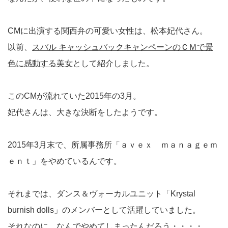
CMに出演する関西弁の可愛い女性は、松本妃代さん。
以前、
スバル キャッシュバックキャンペーンのＣＭで景
色に感動する美女
として紹介しました。
このCMが流れていた2015年の3月。
妃代さんは、大きな決断をしたようです。
2015年3月末で、所属事務所「ａｖｅｘ ｍａｎａｇｅｍ
ｅｎｔ」をやめているんです。
それまでは、ダンス＆ヴォーカルユニット「Krystal
burnish dolls」のメンバーとして活躍していました。
それなのに、なんでやめてしまったんだろう・・・・