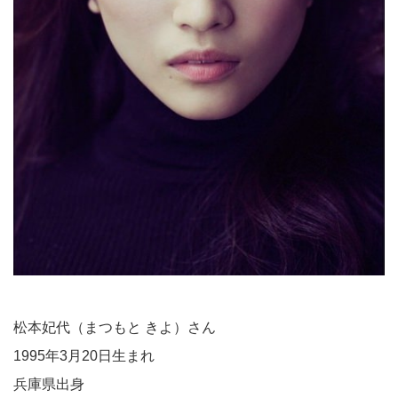
松本妃代（まつもと きよ）さん
1995年3月20日生まれ
兵庫県出身