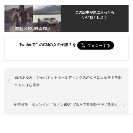
この記事が気に入ったら
いいね！しよう
TwitterでこのCMの女の子誰？を
白木あゆみ ジャパネットホールディングスのＣＭに出演する笑顔
のキレイな美女
稲本弥生 ダノンビオ（ダノンBIO）のCMで看護師を演じる美女