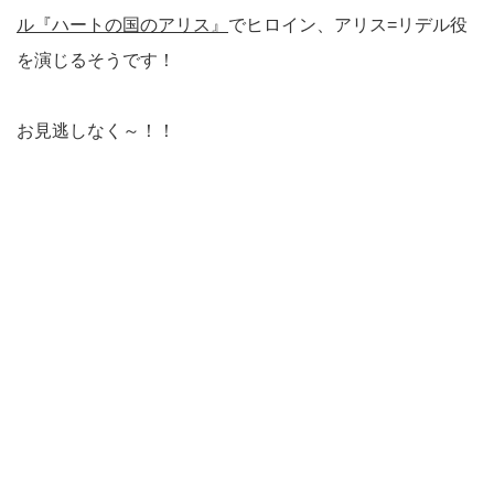
ル『ハートの国のアリス』
でヒロイン、アリス=リデル役
を演じるそうです！
お見逃しなく～！！