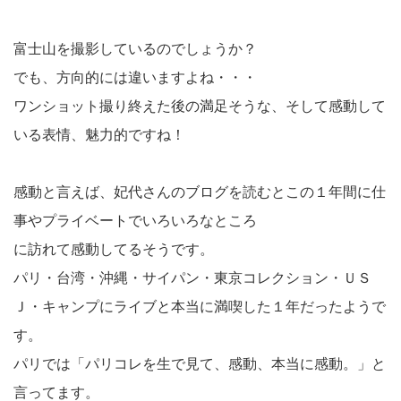
富士山を撮影しているのでしょうか？
でも、方向的には違いますよね・・・
ワンショット撮り終えた後の満足そうな、そして感動して
いる表情、魅力的ですね！
感動と言えば、妃代さんのブログを読むとこの１年間に仕
事やプライベートでいろいろなところ
に訪れて感動してるそうです。
パリ・台湾・沖縄・サイパン・東京コレクション・ＵＳ
Ｊ・キャンプにライブと本当に満喫した１年だったようで
す。
パリでは「パリコレを生で見て、感動、本当に感動。」と
言ってます。