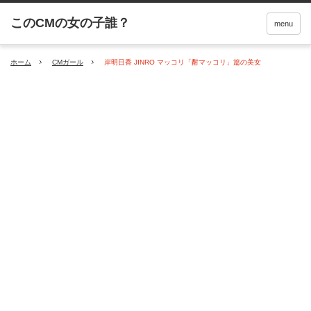
menu
ホーム
CMガール
岸明日香 JINRO マッコリ「酎マッコリ」篇の美女