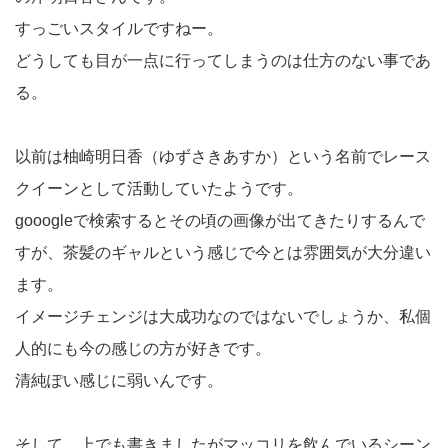
すっごいスタイルですねー。
どうしても目が一点に行ってしまうのは仕方のない事であ
る。
以前は柚崎明日香（ゆずさきあすか）という名前でレース
クイーンとして活動していたようです。
gooogleで検索するとその頃の画像が出てきたりするんで
すが、茶髪のギャルという感じで今とは雰囲気が大分違い
ます。
イメージチェンジは大成功なのではないでしょうか、私個
人的にも今の感じの方が好きです。
清純ぽい感じに弱いんです。
そして、上でも書きましたがマッコリを飲んでいるシーン