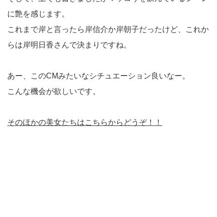
に艶を感じます。
これまで岸と言ったら岸信介か岸朝子だったけど、これか
らは岸明日香さんで決まりですね。
あー、このCMみたいなシチュエーション良いなー。
こんな機会が欲しいです。
そのほかの美女たちはこちらからどうぞ！！