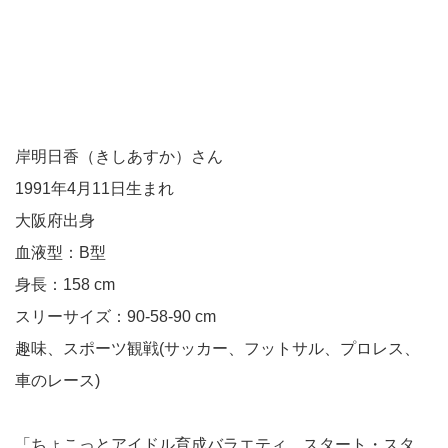
岸明日香（きしあすか）さん
1991年4月11日生まれ
大阪府出身
血液型：B型
身長：158 cm
スリーサイズ：90-58-90 cm
趣味、スポーツ観戦(サッカー、フットサル、プロレス、
車のレース)
「ちょこっとアイドル育成バラエティ スタート・スタ