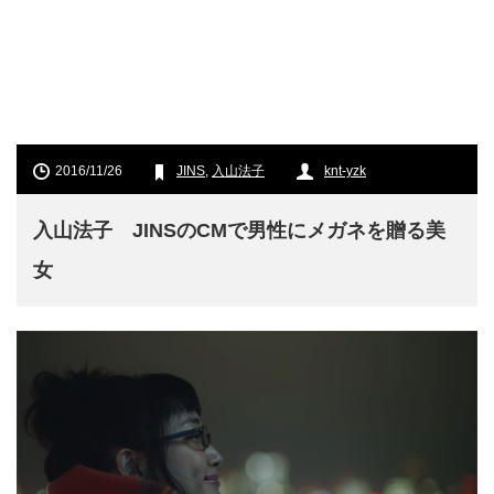
2016/11/26
JINS
,
入山法子
knt-yzk
入山法子 JINSのCMで男性にメガネを贈る美
女