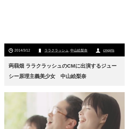
2014/3/12
ララクラッシュ
,
中山絵梨奈
cmgirls
蒟蒻畑 ララクラッシュのCMに出演するジュー
シー原理主義美少女 中山絵梨奈