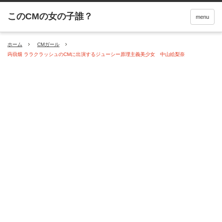
menu
ホーム
CMガール
蒟蒻畑 ララクラッシュのCMに出演するジューシー原理主義美少女 中山絵梨奈