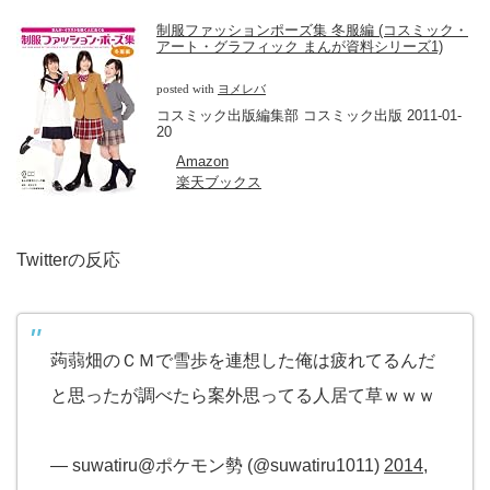
制服ファッションポーズ集 冬服編 (コスミック・
アート・グラフィック まんが資料シリーズ1)
posted with
ヨメレバ
コスミック出版編集部 コスミック出版 2011-01-
20
Amazon
楽天ブックス
Twitterの反応
蒟蒻畑のＣＭで雪歩を連想した俺は疲れてるんだ
と思ったが調べたら案外思ってる人居て草ｗｗｗ
— suwatiru@ポケモン勢 (@suwatiru1011)
2014,