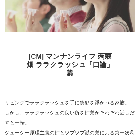
[CM] マンナンライフ 蒟蒻
畑 ララクラッシュ「口論」
篇
リビングでララクラッシュを手に笑顔を浮かべる家族。
しかし、ララクラッシュの良い所を姉弟がそれぞれ話しだ
すと一転。
ジューシー原理主義の姉とツブツブ派の弟による第一次蒟