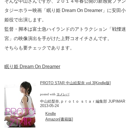
そんな中山さんですが、２０１４年春公開の新感覚ファン
タジーホラー映画「眠り姫 Dream On Dreamer」に安田小
姫役で出演します。
監督・脚本は富士急ハイランドのアトラクション「戦慄迷
宮」の映像演出を手がけた上野コオイチさんです。
そちらも要チェックであります。
眠り姫 Dream On Dreamer
PROTO STAR 中山絵梨奈 vol.3[Kindle版]
posted with
ヨメレバ
中山絵梨奈,ｐｒｏｔｏ ｓｔａｒ編集部 JUPIMAR
2013-05-24
Kindle
Amazon[書籍版]