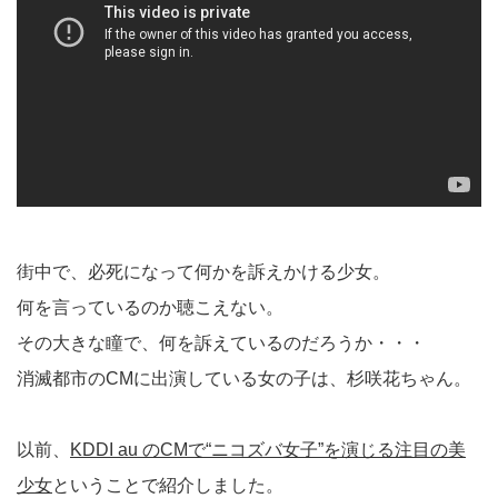
街中で、必死になって何かを訴えかける少女。
何を言っているのか聴こえない。
その大きな瞳で、何を訴えているのだろうか・・・
消滅都市のCMに出演している女の子は、杉咲花ちゃん。
以前、
KDDI au のCMで“ニコズバ女子”を演じる注目の美
少女
ということで紹介しました。