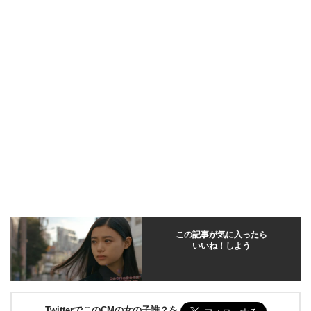
この記事が気に入ったら
いいね！しよう
TwitterでこのCMの女の子誰？を