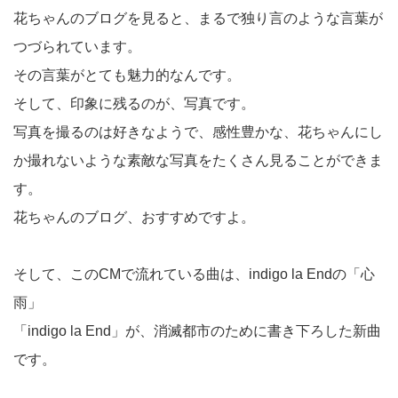
花ちゃんのブログを見ると、まるで独り言のような言葉が
つづられています。
その言葉がとても魅力的なんです。
そして、印象に残るのが、写真です。
写真を撮るのは好きなようで、感性豊かな、花ちゃんにし
か撮れないような素敵な写真をたくさん見ることができま
す。
花ちゃんのブログ、おすすめですよ。
そして、このCMで流れている曲は、indigo la Endの「心
雨」
「indigo la End」が、消滅都市のために書き下ろした新曲
です。