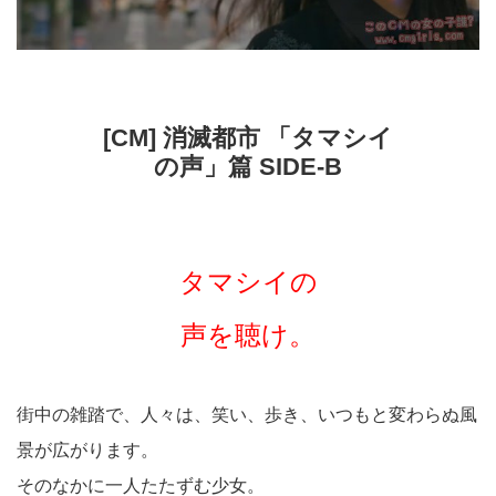
[CM] 消滅都市 「タマシイ
の声」篇 SIDE-B
タマシイの
声を聴け。
街中の雑踏で、人々は、笑い、歩き、いつもと変わらぬ風
景が広がります。
そのなかに一人たたずむ少女。