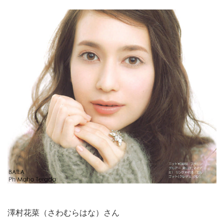
澤村花菜（さわむらはな）さん