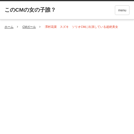
menu
ホーム
CMガール
澤村花菜 スズキ ソリオCMに出演している超絶美女