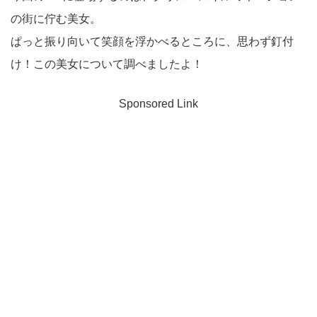
の街に佇む美女。
ぱっと振り向いて笑顔を浮かべるところに、思わず釘付
け！この美女について調べましたよ！
Sponsored Link