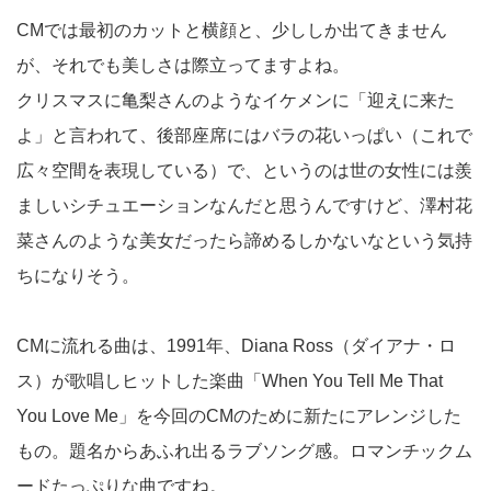
CMでは最初のカットと横顔と、少ししか出てきません
が、それでも美しさは際立ってますよね。
クリスマスに亀梨さんのようなイケメンに「迎えに来た
よ」と言われて、後部座席にはバラの花いっぱい（これで
広々空間を表現している）で、というのは世の女性には羨
ましいシチュエーションなんだと思うんですけど、澤村花
菜さんのような美女だったら諦めるしかないなという気持
ちになりそう。
CMに流れる曲は、1991年、Diana Ross（ダイアナ・ロ
ス）が歌唱しヒットした楽曲「When You Tell Me That
You Love Me」を今回のCMのために新たにアレンジした
もの。題名からあふれ出るラブソング感。ロマンチックム
ードたっぷりな曲ですね。