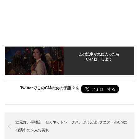
この記事が気に入ったら
いいね！しよう
TwitterでこのCMの女の子誰？を
辻元舞、平祐奈 セガネットワークス、ぷよぷよ!!クエストのCMに
出演中の２人の美女