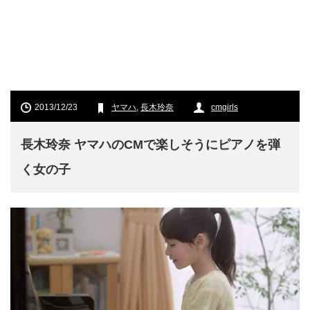
2013/12/23
ヤマハ
,
長木玲奈
cmgirls
長木玲奈 ヤマハのCMで楽しそうにピアノを弾
く女の子