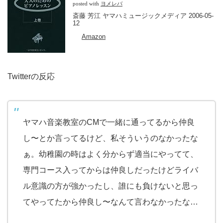
posted with
ヨメレバ
斎藤 芳江 ヤマハミュージックメディア 2006-05-
12
Amazon
Twitterの反応
ヤマハ音楽教室のCMで一緒に通ってるから仲良
し〜とか言ってるけど、私そういうのなかったな
ぁ。幼稚園の時はよく分からず適当にやってて、
専門コース入ってからは仲良しだったけどライバ
ル意識の方が強かったし、誰にも負けないと思っ
てやってたから仲良し〜なんて言わなかったな…