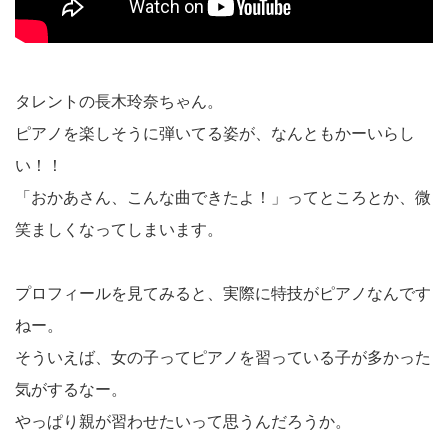
タレントの長木玲奈ちゃん。
ピアノを楽しそうに弾いてる姿が、なんともかーいらし
い！！
「おかあさん、こんな曲できたよ！」ってところとか、微
笑ましくなってしまいます。
プロフィールを見てみると、実際に特技がピアノなんです
ねー。
そういえば、女の子ってピアノを習っている子が多かった
気がするなー。
やっぱり親が習わせたいって思うんだろうか。