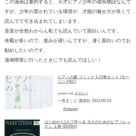
この漫画は要約すると、天才ピアノ少年の成長物語なんで
すが、少年の置かれている環境や、才能の魅せ方が良くて
読んでて引き込まれてしまいます。
音楽が全然わからん私でも読んでいて面白いんです。
休載が多いので、進みが遅いんですが、凄く面白いのでお
勧めしたいのです。
漫画喫茶に行ったときにでも読んでほしい！
ピアノの森 コミック 1-23巻セット (モー
ニングKC)
posted with
カエレバ
一色まこと 講談社 2013-05-23
Amazon
はじめから1人で学べる 大人のためのピアノレッ
スン 上巻 (DVD付)