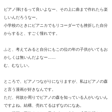
ピアノ弾けるって良いよなー、その上に曲まで作れたら楽
しいんだろうなー。
小学校のときにピアニカでもリコーダーでも挫折した自分
からすると、すごく憧れです。
ふと、考えてみると自分にもこの位の年の子供がいてもお
かしくは無いんだよなー……
む、むなしい。
ところで、ピアノつながりになりますが、私はピアノの森
と言う漫画が好きなんです。
ただ、何故か周りでピアノの森を知っている人がいないん
ですよね。結構、売れてるはずなのになあ。