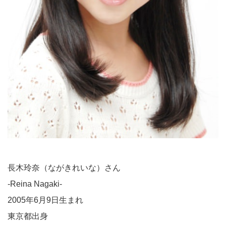
長木玲奈（ながきれいな）さん
-Reina Nagaki-
2005年6月9日生まれ
東京都出身