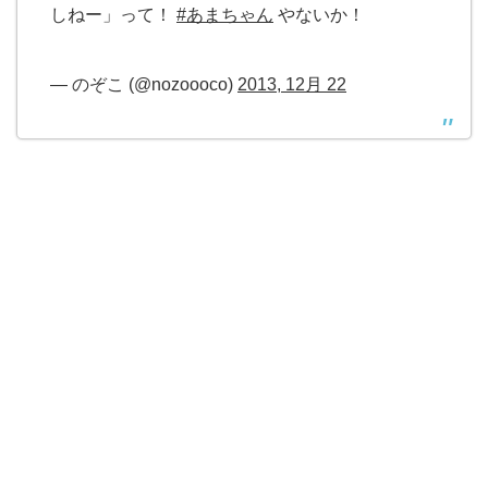
しねー」って！
#あまちゃん
やないか！
— のぞこ (@nozoooco)
2013, 12月 22