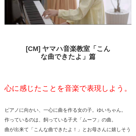
[CM] ヤマハ音楽教室「こん
な曲できたよ」篇
心に感じたことを音楽で表現しよう。
ピアノに向かい、一心に曲を作る女の子。ゆいちゃん。
作っているのは、飼っている子犬「ムーフ」の曲。
曲が出来て「こんな曲できたよ！」とお母さんに嬉しそう