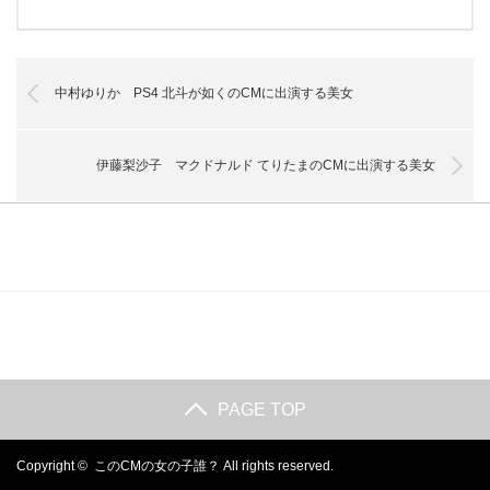
中村ゆりか PS4 北斗が如くのCMに出演する美女
伊藤梨沙子 マクドナルド てりたまのCMに出演する美女
PAGE TOP
Copyright ©
このCMの女の子誰？
All rights reserved.