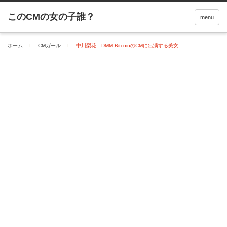
menu
ホーム
CMガール
中川梨花 DMM BitcoinのCMに出演する美女