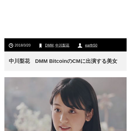
2018/3/20
DMM
,
中川梨花
earth50
中川梨花 DMM BitcoinのCMに出演する美女