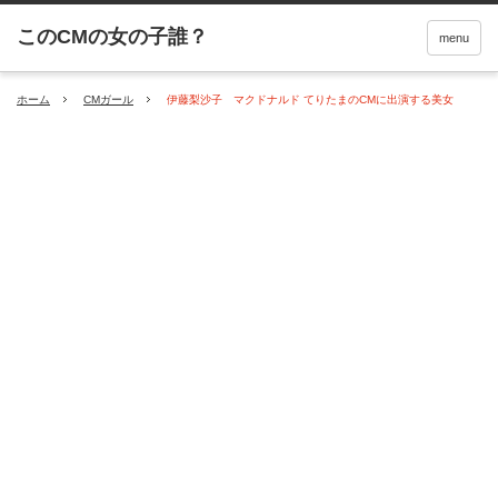
menu
ホーム
CMガール
伊藤梨沙子 マクドナルド てりたまのCMに出演する美女