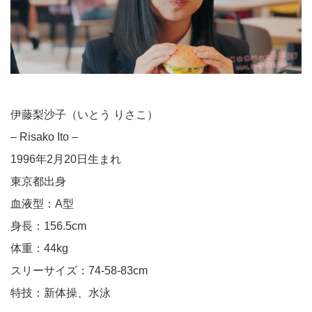
伊藤梨沙子（いとう りさこ）
– Risako Ito –
1996年2月20日生まれ
東京都出身
血液型：A型
身長：156.5cm
体重：44kg
スリーサイズ：74-58-83cm
特技：新体操、水泳