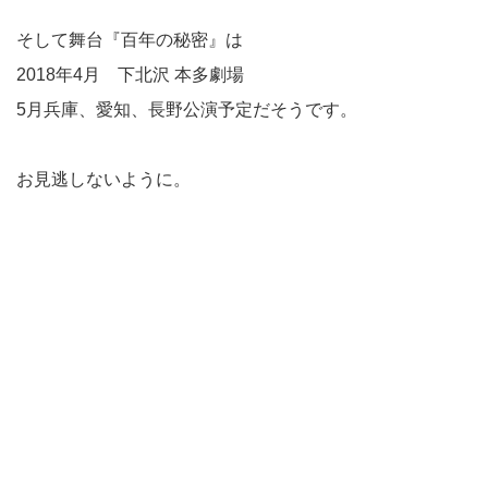
そして舞台『百年の秘密』は
2018年4月 下北沢 本多劇場
5月兵庫、愛知、長野公演予定だそうです。
お見逃しないように。