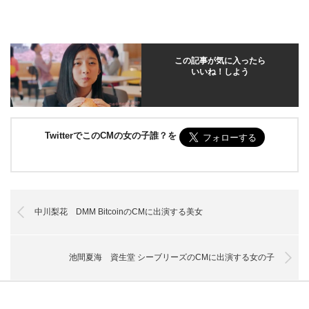
この記事が気に入ったら
いいね！しよう
TwitterでこのCMの女の子誰？を
中川梨花 DMM BitcoinのCMに出演する美女
池間夏海 資生堂 シーブリーズのCMに出演する女の子