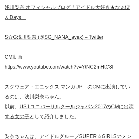
浅川梨奈 オフィシャルブログ「アイドル大好き★なぁぽ
んDays」
S☆G浅川梨奈 (@SG_NANA_avex) – Twitter
CM動画
https://www.youtube.com/watch?v=YtNC2mHtC8I
スクウェア・エニックス マンガUP！のCMに出演してい
るのは、浅川梨奈ちゃん。
以前、
USJ ユニバーサルクールジャパン2017のCMに出演
する女の子
として紹介しました。
梨奈ちゃんは、アイドルグループSUPER☆GiRLSのメン