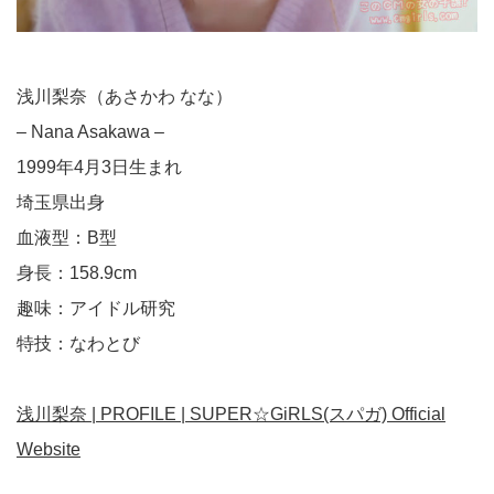
浅川梨奈（あさかわ なな）
– Nana Asakawa –
1999年4月3日生まれ
埼玉県出身
血液型：B型
身長：158.9cm
趣味：アイドル研究
特技：なわとび
浅川梨奈 | PROFILE | SUPER☆GiRLS(スパガ) Official
Website