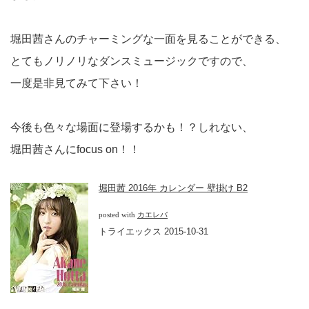
堀田茜さんのチャーミングな一面を見ることができる、
とてもノリノリなダンスミュージックですので、
一度是非見てみて下さい！
今後も色々な場面に登場するかも！？しれない、
堀田茜さんにfocus on！！
堀田茜 2016年 カレンダー 壁掛け B2
posted with
カエレバ
トライエックス 2015-10-31