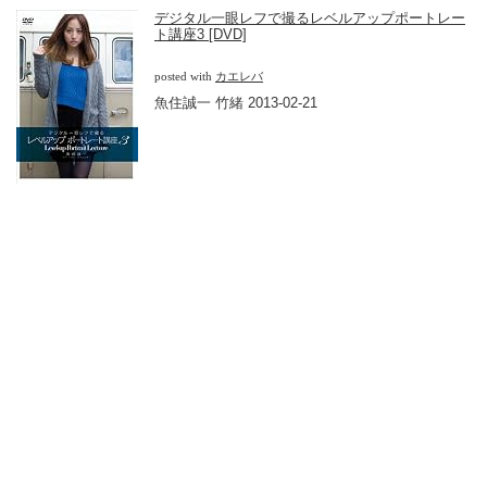
デジタル一眼レフで撮るレベルアップポートレー
ト講座3 [DVD]
posted with
カエレバ
魚住誠一 竹緒 2013-02-21