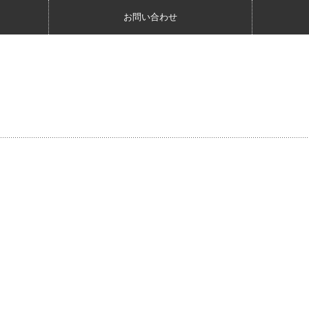
お問い合わせ