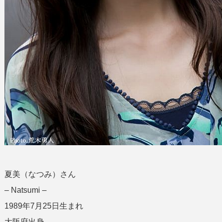
夏美（なつみ）さん
– Natsumi –
1989年7月25日生まれ
大阪府出身