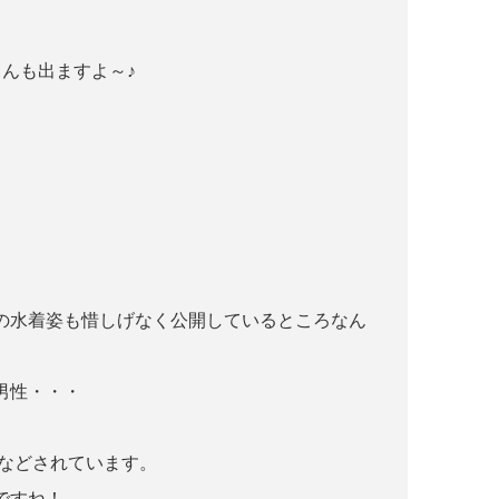
んも出ますよ～♪
の水着姿も惜しげなく公開しているところなん
男性・・・
ーなどされています。
ですね！