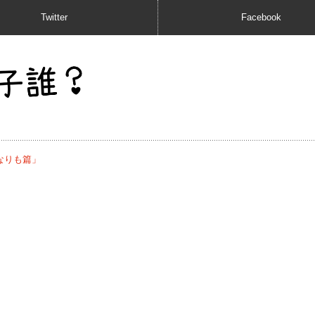
Twitter
Facebook
となりも篇」