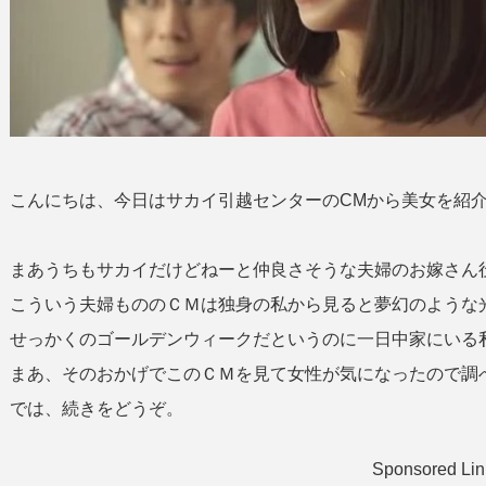
こんにちは、今日はサカイ引越センターのCMから美女を紹
まあうちもサカイだけどねーと仲良さそうな夫婦のお嫁さん
こういう夫婦もののＣＭは独身の私から見ると夢幻のような
せっかくのゴールデンウィークだというのに一日中家にいる
まあ、そのおかげでこのＣＭを見て女性が気になったので調
では、続きをどうぞ。
Sponsored Lin