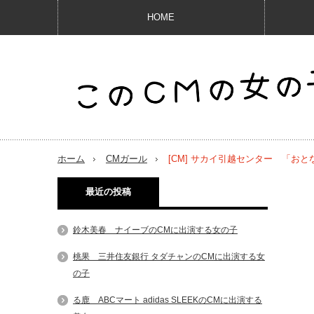
HOME
ホーム
CMガール
[CM] サカイ引越センター 「お
最近の投稿
鈴木美春 ナイーブのCMに出演する女の子
桃果 三井住友銀行 タダチャンのCMに出演する女
の子
る鹿 ABCマート adidas SLEEKのCMに出演する