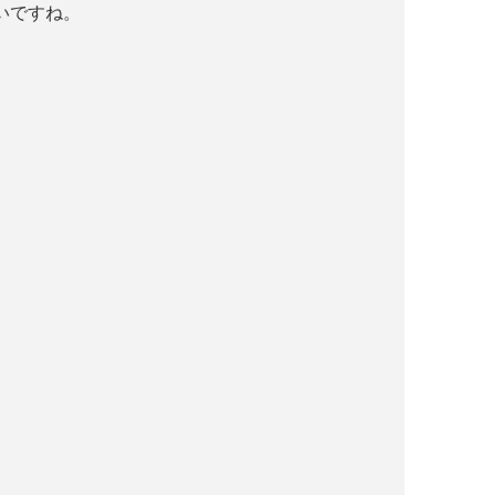
いですね。