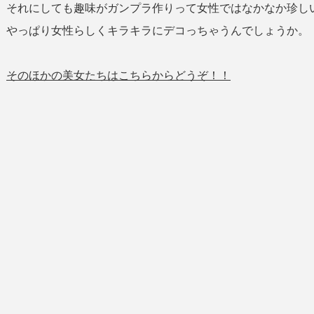
それにしても趣味がガンプラ作りって女性ではなかなか珍し
やっぱり女性らしくキラキラにデコっちゃうんでしょうか。
そのほかの美女たちはこちらからどうぞ！！