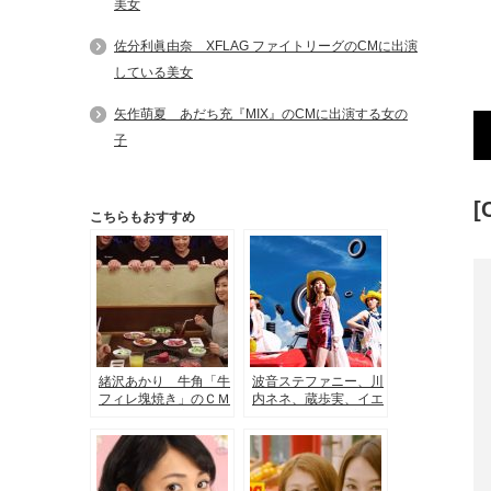
美女
佐分利眞由奈 XFLAG ファイトリーグのCMに出演
している美女
矢作萌夏 あだち充『MIX』のCMに出演する女の
子
こちらもおすすめ
緒沢あかり 牛角「牛
波音ステファニー、川
フィレ塊焼き」のＣＭ
内ネネ、蔵歩実、イエ
に出演するお客さん役
ローハットCMの美女
の美女
3人