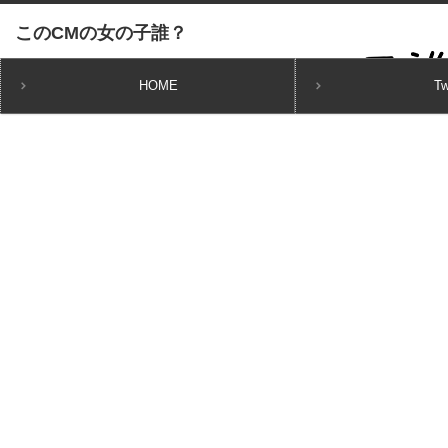
HOME
Tw
ホーム
CMガール
波瑠 CM ビタミン炭酸MATCHの可愛いコンビニ店員