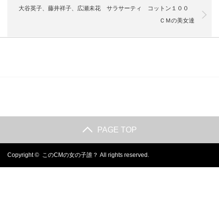
大谷英子、藤井祥子、広瀬未花 サラサーティ コットン１００
ＣＭの美女達
PAGE TOP
Copyright ©
このCMの女の子誰？
All rights reserved.