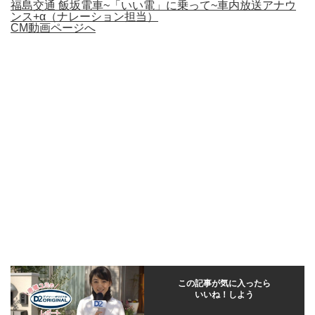
福島交通 飯坂電車~「いい電」に乗って~車内放送アナウ
ンス+α（ナレーション担当）
CM動画ページへ
この記事が気に入ったら
いいね！しよう