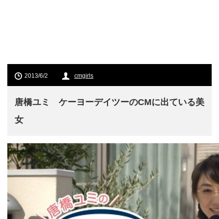
2013/6/2
cmgirls
唐橋ユミ ケーヨーデイツーのCMに出ている美
女