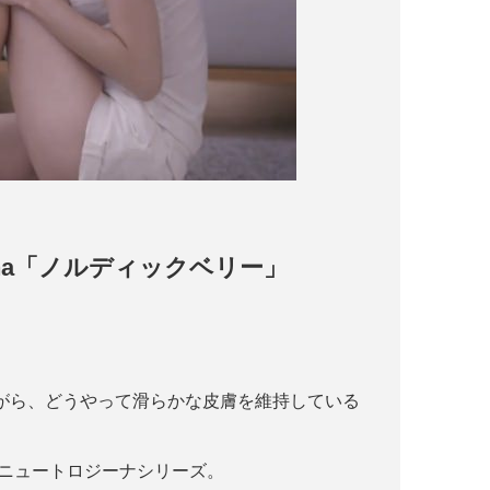
trogena「ノルディックベリー」
がら、どうやって滑らかな皮膚を維持している
 ニュートロジーナシリーズ。